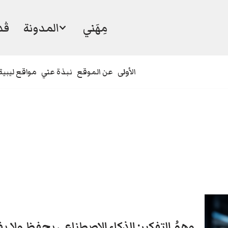
مِهَني
المدونة
ڤد
الأولى
عن الموقع
نبذة عني
مواقع ليبية
وهمُ التفكير: الذكاء الاصطناعي يحفظ ولا ي