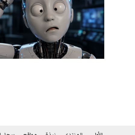
الأولى
المنتدى
نبذة
مواقع
سجل الز