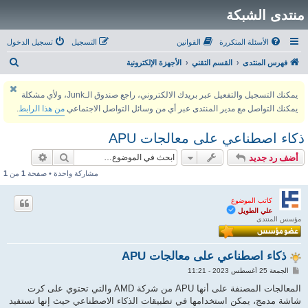
منتدى الشبكة
الأسئلة المتكررة
القوانين
التسجيل
تسجيل الدخول
ب
فهرس المنتدى
القسم التقني
الأجهزة الإلكترونية
ح
يمكنك التسجيل والتفعيل عبر بريدك الالكتروني، راجع صندوق الـJunk، ولأي مشكلة
ث
يمكنك التواصل مع مدير المنتدى عبر أي من وسائل التواصل الاجتماعي
من هذا الرابط
.
ذكاء اصطناعي على معالجات APU
بحث
بحث متقد
أضف رد جديد
مشاركة واحدة • صفحة
1
من
1
كاتب الموضوع
علي الطويل
مؤسس المنتدى
ذكاء اصطناعي على معالجات APU
م
الجمعة 25 أغسطس 2023 - 11:21
ش
ا
المعالجات المصنفة على أنها APU من شركة AMD والتي تحتوي على كرت
ر
شاشة مدمج، يمكن استخدامها في تطبيقات الذكاء الاصطناعي حيث إنها تستفيد
ك