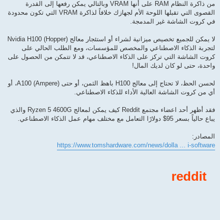
ة
من ذاكرة النظام RAM على أنها VRAM وبالتالي يمكن رفعها إلى القدرة
القصوى التي تقبلها اللوحة الأم لجهازك خلافاً لذاكرة VRAM التي تكون محدودة
في كروت الشاشة غير المدمجة.
لا يمكن للجميع تخصيص ميزانية لشراء أو استئجار معالج Nvidia H100 (Hopper)
لتجربة الذكاء الاصطناعي والمخصص للمؤسسات، ومع الطلب الحالي على
كروت الشاشة التي تركز على الذكاء الاصطناعي، قد لا تتمكن من الحصول على
واحدة، حتى لو كان لديك المال!
لحسن الحظ، لا تحتاج إلى معالج H100 باهظ الثمن، أو حتى A100 (Ampere)، أو
أي من كروت الشاشة العالية الأداء للذكاء الاصطناعي.
فقد أظهر أحد اعضاء مجتمع Reddit كيف يمكن لمعالج Ryzen 5 4600G والذي
يباع حالياً بسعر 95$ دولارًا التعامل مع مختلف مهام عمل الذكاء الاصطناعي.
المصادر:
https://www.tomshardware.com/news/dolla ... i-software