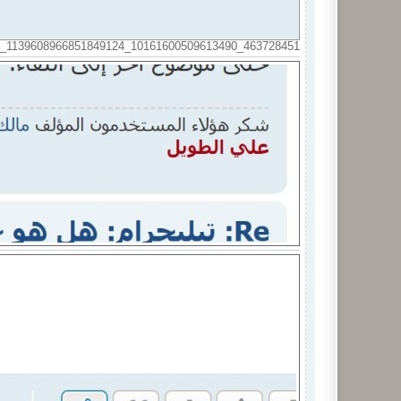
463728451_10161600509613490_1139608966851849124_n.jpg (11.41 KiB) تمت المشاهدة 817469 مرةً