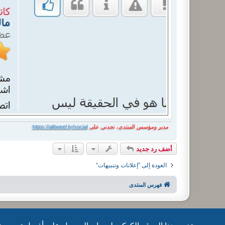
مدير ومؤسس المنتدى، تجدني على
https://alitweel.ly/social
أضف رد جديد
العودة إلى ”إعلانات وتنبيهات“
فهرس المنتدى