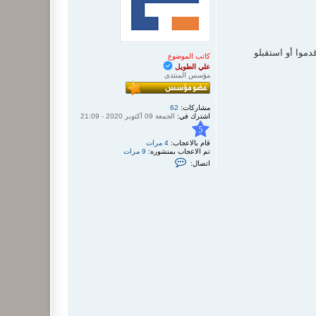
ط
و
ي
ل
دموا أو استقبلو
كاتب الموضوع
علي الطويل
مؤسس المنتدى
مشاركات:
62
اشترك في:
الجمعة 09 أكتوبر 2020 - 21:09
5
قام بالاعجاب:
4 مرات
تم الاعجاب بمنشوره:
9 مرات
ا
اتصال:
ت
ص
ل
ب
ـ
ع
ل
ي
ا
ل
ط
و
ي
ل