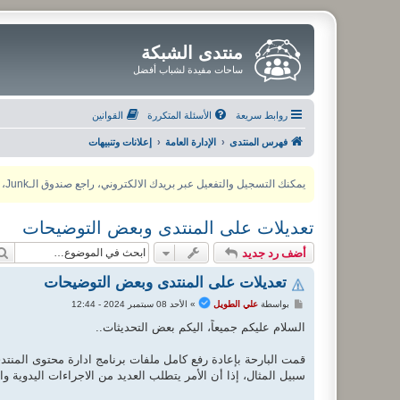
منتدى الشبكة
ساحات مفيدة لشباب أفضل
روابط سريعة
الأسئلة المتكررة
القوانين
فهرس المنتدى
الإدارة العامة
إعلانات وتنبيهات
يمكنك التسجيل والتفعيل عبر بريدك الالكتروني، راجع صندوق الـJunk، ولأي مشكلة يمكنك التواصل مع مدير المنتدى عبر أي من وسائل التواصل الاجتماعي
تعديلات على المنتدى وبعض التوضيحات
أضف رد جديد
تعديلات على المنتدى وبعض التوضيحات
م
بواسطة
علي الطويل
»
الأحد 08 سبتمبر 2024 - 12:44
ش
ا
السلام عليكم جميعاً، اليكم بعض التحديثات..
ر
ك
ة
سبيل المثال، إذا أن الأمر يتطلب العديد من الاجراءات اليدوي