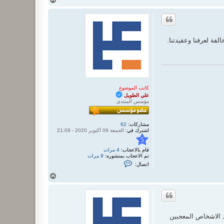
ع
ل
ى
فة لعرفنا وعقيدتنا.
كاتب الموضوع
علي الطويل
مؤسس المنتدى
مشاركات:
62
اشترك في:
الجمعة 09 أكتوبر 2020 - 21:09
5
قام بالاعجاب:
4 مرات
تم الاعجاب بمنشوره:
9 مرات
ا
اتصال:
ت
ص
أ
ل
ع
ب
ل
ـ
ى
ع
ل
ي
ا
الاشخاص المعجبين
ل