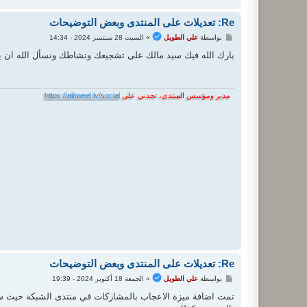
Re: تعديلات على المنتدى وبعض التوضيحات
م
بواسطة
علي الطويل
»
السبت 28 سبتمبر 2024 - 14:34
ش
ا
بارك الله فيك سيد مالك على تشجيعك ونشاطك ونسأل الله ان يكو
ر
ك
ة
مدير ومؤسس المنتدى، تجدني على
https://alitweel.ly/social
Re: تعديلات على المنتدى وبعض التوضيحات
م
بواسطة
علي الطويل
»
الجمعة 18 أكتوبر 2024 - 19:39
ش
ا
تمت اضافة ميزة الاعجاب بالمشاركات في منتدى الشبكة حيث
ر