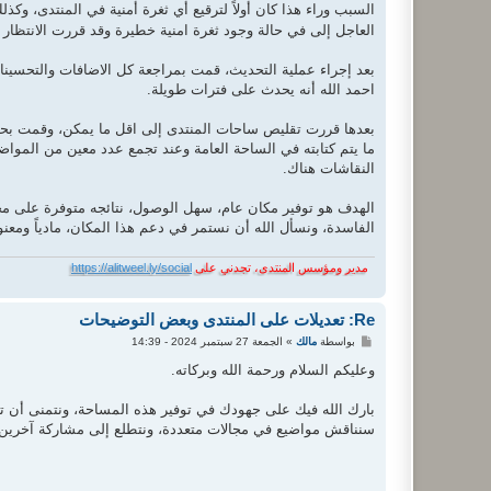
السبب وراء هذا كان أولاً لترقيع أي ثغرة أمنية في المنتدى، وك
العاجل إلى في حالة وجود ثغرة امنية خطيرة وقد قررت الانتظار 
بعد إجراء عملية التحديث، قمت بمراجعة كل الاضافات والتحسينات 
احمد الله أنه يحدث على فترات طويلة.
بعدها قررت تقليص ساحات المنتدى إلى اقل ما يمكن، وقمت بحذ
ما يتم كتابته في الساحة العامة وعند تجمع عدد معين من الموا
النقاشات هناك.
الهدف هو توفير مكان عام، سهل الوصول، نتائجه متوفرة على محرك
الفاسدة، ونسأل الله أن نستمر في دعم هذا المكان، مادياً ومعنويا
مدير ومؤسس المنتدى، تجدني على
https://alitweel.ly/social
Re: تعديلات على المنتدى وبعض التوضيحات
م
بواسطة
مالك
»
الجمعة 27 سبتمبر 2024 - 14:39
ش
ا
وعليكم السلام ورحمة الله وبركاته.
ر
ك
ة
بارك الله فيك على جهودك في توفير هذه المساحة، ونتمنى أن ت
سنناقش مواضيع في مجالات متعددة، ونتطلع إلى مشاركة آخرين بخ