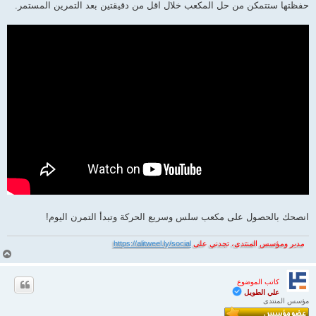
ة
حفظتها ستتمكن من حل المكعب خلال اقل من دقيقتين بعد التمرين المستمر.
انصحك بالحصول على مكعب سلس وسريع الحركة وتبدأ التمرن اليوم!
مدير ومؤسس المنتدى، تجدني على
https://alitweel.ly/social
أ
ع
ل
كاتب الموضوع
ى
علي الطويل
مؤسس المنتدى