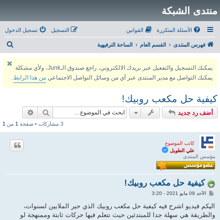
منتدى الشبكة
الأسئلة المتكررة
القوانين
التسجيل
تسجيل الدخول
ب
فهرس المنتدى
القسم العام
الساحة الترفيهية
ح
يمكنك التسجيل والتفعيل عبر بريدك الالكتروني، راجع صندوق الـJunk، ولأي مشكلة
ث
يمكنك التواصل مع مدير المنتدى عبر أي من وسائل التواصل الاجتماعي
من هذا الرابط
.
كيفية حل مكعب روبيك!
بحث
بحث متقد
أضف رد جديد
3 مشاركات • صفحة
1
من
1
كاتب الموضوع
علي الطويل
مؤسس المنتدى
كيفية حل مكعب روبيك!
م
الأحد 09 مايو 2021 - 3:20
ش
ا
اليكم فيديو اشرح فيه كيفية حل مكعب روبيك الذي حير الملايين لسنوات،
ر
والطريقة هي سهلة جدا للمبتدئين حيث تتعلم فيها حركات ثابتة وممنهجة لو
ك