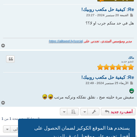
Re: كيفية حل مكعب روبيك!
م
الجمعة 20 سبتمبر 2024 - 23:27
ش
ا
هل في حد منكم جرب او لا؟؟
ر
ك
ة
مدير ومؤسس المنتدى، تجدني على
https://alitweel.ly/social
أ
ع
ل
مالك
ى
عضو جديد
Re: كيفية حل مكعب روبيك!
م
الأربعاء 25 سبتمبر 2024 - 22:49
ش
ا
ر
مفيش مرة حليته صح ، نقلق نفككه ونركبه مرتب
ك
ة
أ
ع
أضف رد جديد
ل
ى
3 مشاركات • صفحة
1
من
1
يستخدم هذا الموقع الكوكيز لضمان الحصول على
الانتقال إلى
أفضل تجربه علي موقعنا.
اعرف المزيد