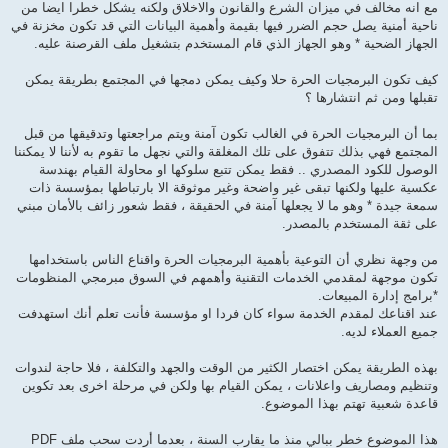
مع انه مخالف في ميزان الشرع والقانون والاخلاق ولكنه يشكل خطرا ايضا من
ناحية أمنية يصل حجم الضرر فيها بقيمة وأهمية البيانات التي قد تكون مخزنة في
الجهاز الضحية * وهو الجهاز الذي قام المستخدم بتشغيل ملف القرصنة عليه.
كيف تكون البرمجيات الحرة حلا وكيف يمكن دمجها في المجتمع بطريقة يمكن
تقبلها ومن ثم انتشارها ؟
بما أن البرمجيات الحرة في الغالب تكون آمنة ويتم مراجعتها وتدقيقها من قبل
المجتمع فهي بذلك تتفوق على تلك المغلقة والتي نجهل ما تقوم به لأننا لا يمكننا
الوصول للكود المصدري .. فقط يمكن تتبع سلوكها او محاولة القيام بهندسة
عكسية عليها ولكنها تبقى غير واضحة وغير موثوقة الا بارتباطها بمؤسسة ذات
سمعة جيدة * وهو ما لا يجعلها آمنة في الحقيقة ، فقط شعور زائف بالأمان مبني
على ثقة المستخدم بالمصدر.
من وجهة نظري أن التوعية بأهمية البرمجيات الحرة واقناع الناس باستخدامها
تكون موجهة لمقدمي الخدمات التقنية وأهمهم في السوق مبرمجي المنظومات
*برامج إدارة المبيعات.
عند اقناعك لمقدم الخدمة سواء كان فردا او مؤسسة فأنت تعلم أنك استهدفت
جميع العملاء لديه.
بهذه الطريقة يمكن اختصار الكثير من الوقت والجهد والتكلفة ، فلا حاجة لندوات
وتنظيم ومصاريف واعلانات ، يمكن القيام بها ولكن في مرحلة اخرى بعد تكوين
قاعدة شعبية تهتم بهذا الموضوع.
هذا الموضوع خطر ببالي منذ ما يقارب السنة ، بعدما أردت سحب ملف PDF