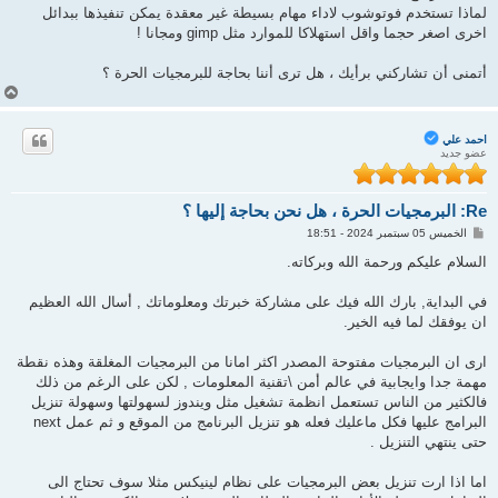
لماذا تستخدم فوتوشوب لاداء مهام بسيطة غير معقدة يمكن تنفيذها ببدائل
اخرى اصغر حجما واقل استهلاكا للموارد مثل gimp ومجانا !
أتمنى أن تشاركني برأيك ، هل ترى أننا بحاجة للبرمجيات الحرة ؟
أ
ع
ل
ى
احمد علي
عضو جديد
Re: البرمجيات الحرة ، هل نحن بحاجة إليها ؟
م
الخميس 05 سبتمبر 2024 - 18:51
ش
ا
السلام عليكم ورحمة الله وبركاته.
ر
ك
ة
في البداية, بارك الله فيك على مشاركة خبرتك ومعلوماتك , أسال الله العظيم
ان يوفقك لما فيه الخير.
ارى ان البرمجيات مفتوحة المصدر اكثر امانا من البرمجيات المغلقة وهذه نقطة
مهمة جدا وايجابية في عالم أمن \تقنية المعلومات , لكن على الرغم من ذلك
فالكثير من الناس تستعمل انظمة تشغيل مثل ويندوز لسهولتها وسهولة تنزيل
البرامج عليها فكل ماعليك فعله هو تنزيل البرنامج من الموقع و ثم عمل next
حتى ينتهي التنزيل .
اما اذا ارت تنزيل بعض البرمجيات على نظام لينيكس مثلا سوف تحتاج الى