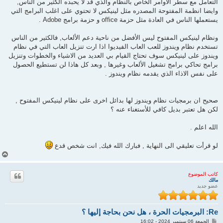
التعامل مع سطر الأوامر الخاص بالنظام والذي قد لا يحبده الكثير من الناس,
وايضا انظمة المفتوحة المصدره مثل لينيكس لا تحتوي على اغلب البرامج التي
يستعملها الناس في العادة مثل حزمة office و حزمة برامج Adobe .
ونظام لينيكس المفتوح ليس الأفضل من ناحية دعم الألعاب, فالكثير من الناس
تستخدم نظام ويندوز للعب العاب الفيديوا اذا ارت تنزيل العاب التي في نظام
ويندوز على لينيكس سوف تحتاج القيام بي العديد من الاشياء والخطوات وتنزيل
برامج تحاكي برامج تشغيل الألعاب وغيرها , وبعد كل هاذا لن تستطيع الحصول
على نفس الاذاء الذي يقدمه نظام ويندوز .
صحيح ان برمجيات نظام ويندوز لها بدائل اخرى على نظام لينيكس المفتوح ,
لكن هل تعتبر بديل كافي للأستغناء عنه ؟
الله اعلم .
لو قرأت تعليقي الى النهاية , فبارك الله فيك, انت شخص قدع
أ
ع
ل
كاتب الموضوع
ى
مالك
عضو جديد
Re: البرمجيات الحرة ، هل نحن بحاجة إليها ؟
م
الجمعة 06 سبتمبر 2024 - 16:02