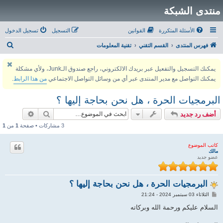
منتدى الشبكة
الأسئلة المتكررة
القوانين
التسجيل
تسجيل الدخول
ب
فهرس المنتدى
القسم التقني
تقنية المعلومات
ح
يمكنك التسجيل والتفعيل عبر بريدك الالكتروني، راجع صندوق الـJunk، ولأي مشكلة
ث
يمكنك التواصل مع مدير المنتدى عبر أي من وسائل التواصل الاجتماعي
من هذا الرابط
.
البرمجيات الحرة ، هل نحن بحاجة إليها ؟
بحث
بحث متقد
أضف رد جديد
3 مشاركات • صفحة
1
من
1
كاتب الموضوع
مالك
عضو جديد
البرمجيات الحرة ، هل نحن بحاجة إليها ؟
م
الثلاثاء 03 سبتمبر 2024 - 21:24
ش
ا
السلام عليكم ورحمة الله وبركاته
ر
ك