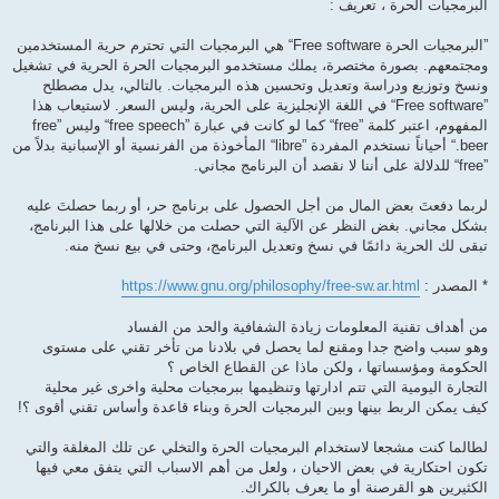
ة
البرمجيات الحرة ، تعريف :
”البرمجيات الحرة Free software“ هي البرمجيات التي تحترم حرية المستخدمين
ومجتمعهم. بصورة مختصرة، يملك مستخدمو البرمجيات الحرة الحرية في تشغيل
ونسخ وتوزيع ودراسة وتعديل وتحسين هذه البرمجيات. بالتالي، يدل مصطلح
”Free software“ في اللغة الإنجليزية على الحرية، وليس السعر. لاستيعاب هذا
المفهوم، اعتبر كلمة ”free“ كما لو كانت في عبارة ”free speech“ وليس ”free
beer.“ أحياناً نستخدم المفردة ”libre“ المأخوذة من الفرنسية أو الإسبانية بدلاً من
”free“ للدلالة على أننا لا نقصد أن البرنامج مجاني.
لربما دفعتَ بعض المال من أجل الحصول على برنامج حر، أو ربما حصلتَ عليه
بشكل مجاني. بغض النظر عن الآلية التي حصلت من خلالها على هذا البرنامج،
تبقى لك الحرية دائمًا في نسخ وتعديل البرنامج، وحتى في بيع نسخ منه.
* المصدر :
https://www.gnu.org/philosophy/free-sw.ar.html
من أهداف تقنية المعلومات زيادة الشفافية والحد من الفساد
وهو سبب واضح جدا ومقنع لما يحصل في بلادنا من تأخر تقني على مستوى
الحكومة ومؤسساتها ، ولكن ماذا عن القطاع الخاص ؟
التجارة اليومية التي تتم ادارتها وتنظيمها ببرمجيات محلية واخرى غير محلية
كيف يمكن الربط بينها وبين البرمجيات الحرة وبناء قاعدة وأساس تقني أقوى ؟!
لطالما كنت مشجعا لاستخدام البرمجيات الحرة والتخلي عن تلك المغلقة والتي
تكون احتكارية في بعض الاحيان ، ولعل من أهم الاسباب التي يتفق معي فيها
الكثيرين هو القرصنة أو ما يعرف بالكراك.