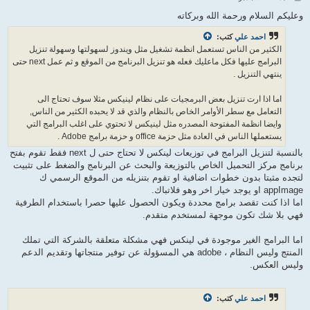
ش
ا
وعليكم السلام ورحمة الله وبركاته
ر
ك
احمد علي
كتب:
ة
الكثير من الناس تستعمل انظمة تشغيل مثل ويندوز لسهولتها وسهولة تنزيل
البرامج عليها فكل ماعليك فعله هو تنزيل البرنامج من الموقع و ثم عمل next حتى
ينتهي التنزيل .
اما اذا ارت تنزيل بعض البرمجيات على نظام لينيكس مثلا سوف تحتاج الى
التعامل مع سطر الأوامر الخاص بالنظام والذي قد لا يحبده الكثير من الناس,
وايضا انظمة المفتوحة المصدره مثل لينيكس لا تحتوي على اغلب البرامج التي
يستعملها الناس في العادة مثل حزمة office و حزمة برامج Adobe .
بالنسبة لتنزيل البرامج في توزيعات لينكس لا تحتاج حتى ل next فقط تقوم بفتح
برنامج مركز التحميل الخاص بالتوزيعة والبحث عن البرنامج والضغط على تثبيت
لتجده مثبتا بدون خطوات اضافية او تقوم بتنزيله من الموقع الرسمي ك
appImage او يوجد خيار اخر وهو فلاتباك.
اما اذا كنت تقصد برامج محددة ويكون الحصول عليها حصرا باستخدام الطرفية
فهي بلا شك تكون موجهة لمستخدم متقدم.
اما البرامج الغير موجودة في لينكس فهي مشكلة متعلقة بالشركة التي تملك
المنتج وليس النظام ، adobe هي المسؤولة عن توفير منتجاتها وتقديم الدعم
وليس العكس.
احمد علي
كتب: