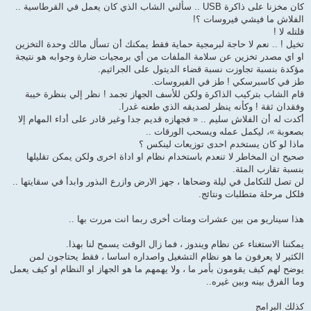
كان مخزنا على ذاكرة USB .. سألني الشاب الذي كان يعمل في القرطاسية ..
الفلاش ما فيشي فيروسات ؟!
قلتله لا !
تخيل ! .. نعم لا حاجة لبرمجية حماية فقط يمكنك أن تسأل مالك وحدة التخزين
او اي مصدر تخزين عن سلامة الملفات من أي برمجيات ضارة وجوابه هو نتيجة
مؤكدة بنسبة تجاوزت نسبة قضاء الديتول على الجراثيم.
طز في كاسبرسكي ! طز في الفيروسات.
قام الشاب بتركيب الذاكرة ولكن للأسف الجهاز تجمد ! نظر إلي بنظرة خيبة
وفقدان ثقة ! وكأنه ينظر لصديقه الذي طعنه غدرا.
أكدت له أن الفلاش سليم .. « فجهازه قديم جدا وغير قادر على أداء المهام إلا
بصعوبة »، ليكمل عمله ويسحب الورقات ..
ماذا لو كان يستخدم احدى توزيعات لينكس ؟
صحيح ان المخاطر لا تنعدم باستخدام نظام او اداة اخرى ولكن يمكن تقليلها
بنسبة تقارب المئة.
لن تصل للتكامل في ليلة وضحاها ، جهز الارض وازرع البذور وابدأ في سقايتها ..
فلكل مرحلة متطلبات ونتائج.
هذا سيناريو من بين عشرات ومئات أخرى ربما انت مررت بها ..
يمكننا الاستغناء عن نظام ويندوز ، فما زال الوقت يسمح لنا بهذا.
الكثير لا يعرفون ما هو نظام التشغيل واصداره اساسا ، فقط يحتاجون لمن
يوضح لهم كيف يقومون بأمر ما ، ولا يهمهم ما هو الجهاز او النظام او كيف يعمل
وما الفرق بينه وبين غيره..
كذلك البرامج