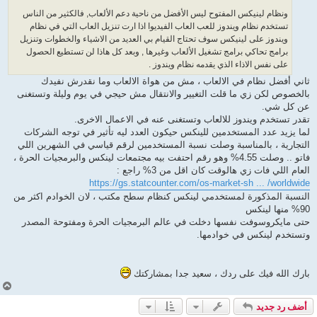
ونظام لينيكس المفتوح ليس الأفضل من ناحية دعم الألعاب, فالكثير من الناس
تستخدم نظام ويندوز للعب العاب الفيديوا اذا ارت تنزيل العاب التي في نظام
ويندوز على لينيكس سوف تحتاج القيام بي العديد من الاشياء والخطوات وتنزيل
برامج تحاكي برامج تشغيل الألعاب وغيرها , وبعد كل هاذا لن تستطيع الحصول
على نفس الاذاء الذي يقدمه نظام ويندوز .
ثاني أفضل نظام في الالعاب ، مش من هواة الالعاب وما نقدرش نفيدك
بالخصوص لكن زي ما قلت التغيير والانتقال مش حيجي في يوم وليلة وتستغنى
عن كل شي.
تقدر تستخدم ويندوز للالعاب وتستغنى عنه في الاعمال الاخرى.
لما يزيد عدد المستخدمين للينكس حيكون العدد ليه تأثير في توجه الشركات
التجارية ، بالمناسبة وصلت نسبة المستخدمين لرقم قياسي في الشهرين اللي
فاتو .. وصلت 4.55% وهو رقم احتفت بيه مجتمعات لينكس والبرمجيات الحرة ،
العام اللي فات زي هالوقت كان اقل من 3% راجع :
https://gs.statcounter.com/os-market-sh ... /worldwide
النسبة المذكورة لمستخدمي لينكس كنظام سطح مكتب ، لان الخوادم اكثر من
90% منها لينكس
حتى مايكروسوفت نفسها دخلت في عالم البرمجيات الحرة ومفتوحة المصدر
وتستخدم لينكس في خوادمها.
بارك الله فيك على ردك ، سعيد جدا بمشاركتك
أ
ع
أضف رد جديد
ل
ى