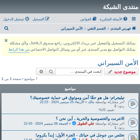
منتدى الشبكة
الأسئلة المتكررة
القوانين
التسجيل
تسجيل الدخول
ب
فهرس المنتدى
القسم التقني
الأمن السيبراني
ح
يمكنك التسجيل والتفعيل عبر بريدك الالكتروني، راجع صندوق الـJunk، ولأي مشكلة
ث
يمكنك التواصل مع مدير المنتدى عبر أي من وسائل التواصل الاجتماعي
من هذا الرابط
.
الأمن السيبراني
بحث
بحث متقدم
موضوع جديد
7 مواضيع • صفحة
1
من
1
مواضيع
تيليجرام: هل هو حقًا آمن وموثوق في حماية خصوصيتك؟
آخر مشاركة بواسطة
مالك
«
الأربعاء 25 سبتمبر 2024 - 22:23
ردود:
2
تقييم: 25%
الانترنت والخصوصية والحرية ، أين نحن ؟
آخر مشاركة بواسطة
علي الطويل
«
الجمعة 06 سبتمبر 2024 - 22:43
ردود:
1
تخلص من جوجل في حياتك - الجزء الأول: إبدأ بكروم!