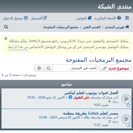
منتدى الشبكة
الأسئلة المتكررة
القوانين
التسجيل
تسجيل الدخول
ب
فهرس المنتدى
القسم التقني
مجتمع البرمجيات المفتوحة
ح
يمكنك التسجيل والتفعيل عبر بريدك الالكتروني، راجع صندوق الـJunk، ولأي مشكلة
ث
يمكنك التواصل مع مدير المنتدى عبر أي من وسائل التواصل الاجتماعي
من هذا الرابط
.
مجتمع البرمجيات المفتوحة
بحث
بحث متقدم
موضوع جديد
موضوعان • صفحة
1
من
1
مواضيع
أفضل قنوات يوتيوب لتعلم لينكس
آخر مشاركة بواسطة
علي الطويل
«
الاثنين 11 مايو 2026 - 20:01
ردود:
6
تقييم: 50%
مصدر لتعلم Linux بطريقة منظمة
آخر مشاركة بواسطة
مالك
«
الاثنين 02 سبتمبر 2024 - 22:06
ردود:
2
تقييم: 25%