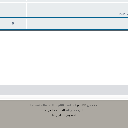
1
25%
0
بدعم من
phpBB
® Forum Software © phpBB Limited
الترجمة برعاية
المنتديات العربية
الخصوصية
|
الشروط