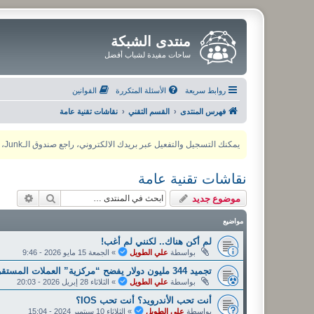
منتدى الشبكة
ساحات مفيدة لشباب أفضل
روابط سريعة
الأسئلة المتكررة
القوانين
فهرس المنتدى
القسم التقني
نقاشات تقنية عامة
يمكنك التسجيل والتفعيل عبر بريدك الالكتروني، راجع صندوق الـJunk، ولأي مشكلة يمكنك التواصل مع مدير المنتدى عبر أي من وسائل التواصل الاجتماعي
نقاشات تقنية عامة
بحث
بحث م
موضوع جديد
مواضيع
لم أكن هناك.. لكنني لم أغب!
بواسطة
علي الطويل
»
الجمعة 15 مايو 2026 - 9:46
تجميد 344 مليون دولار يفضح “مركزية” العملات المستقرة.
بواسطة
علي الطويل
»
الثلاثاء 28 إبريل 2026 - 20:03
أنت تحب الأندرويد؟ أنت تحب IOS؟
بواسطة
علي الطويل
»
الثلاثاء 10 سبتمبر 2024 - 15:04