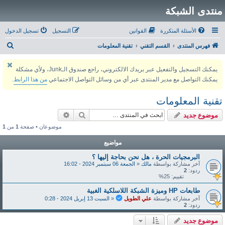
منتدى الشبكة
الأسئلة المتكررة
القوانين
التسجيل
تسجيل الدخول
ب
فهرس المنتدى
القسم التقني
تقنية المعلومات
ح
يمكنك التسجيل والتفعيل عبر بريدك الالكتروني، راجع صندوق الـJunk، ولأي مشكلة
ث
يمكنك التواصل مع مدير المنتدى عبر أي من وسائل التواصل الاجتماعي
من هذا الرابط
.
تقنية المعلومات
بحث
بحث متقدم
موضوع جديد
موضوعان • صفحة
1
من
1
مواضيع
البرمجيات الحرة ، هل نحن بحاجة إليها ؟
آخر مشاركة بواسطة
مالك
«
الجمعة 06 سبتمبر 2024 - 16:02
ردود:
2
تقييم: 25%
طابعات HP وميزة الشبكة اللاسلكية الغبية
آخر مشاركة بواسطة
علي الطويل
«
السبت 13 إبريل 2024 - 0:28
ردود:
2
موضوع جديد