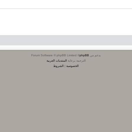
بدعم من
phpBB
® Forum Software © phpBB Limited
الترجمة برعاية
المنتديات العربية
الخصوصية
|
الشروط