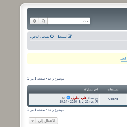
بحث
بحث متقدم
التسجيل
تسجيل الدخول
رابط
.
موضوع واحد • صفحة
1
من
1
مشاهدات
آخر مشاركة
بواسطة
علي الطويل
53829
الأربعاء 22 إبريل 2026 - 19:14
موضوع واحد • صفحة
1
من
1
الانتقال إلى