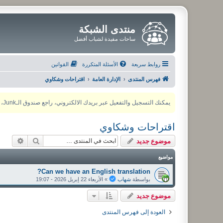
منتدى الشبكة
ساحات مفيدة لشباب أفضل
روابط سريعة
الأسئلة المتكررة
القوانين
فهرس المنتدى
الإدارة العامة
اقتراحات وشكاوي
يمكنك التسجيل والتفعيل عبر بريدك الالكتروني، راجع صندوق الـJunk، ولأي مشكلة يمكنك التواصل مع مدير المنتدى عبر أي من وسائل التواصل الاجتماعي
اقتراحات وشكاوي
بحث
بحث م
موضوع جديد
مواضيع
Can we have an English translation?
بواسطة
شهاب
»
الأربعاء 22 إبريل 2026 - 19:07
موضوع جديد
العودة إلى فهرس المنتدى