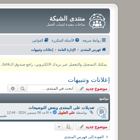
منتدى الشبكة
ساحات مفيدة لشباب أفضل
روابط سريعة
الأسئلة المتكررة
القوانين
فهرس المنتدى
الإدارة العامة
إعلانات وتنبيهات
يمكنك التسجيل والتفعيل عبر بريدك الالكتروني، راجع صندوق الـJunk، ولأي مشكلة يمكنك التواصل مع مدير المنتدى عبر أي من وسائل التواصل الاجتماعي
إعلانات وتنبيهات
بحث
بحث م
موضوع جديد
مواضيع
تعديلات على المنتدى وبعض التوضيحات
بواسطة
علي الطويل
»
الأحد 08 سبتمبر 2024 - 12:44
تقييم: 5
موضوع جديد
العودة إلى فهرس المنتدى