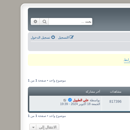
بحث
بحث متقدم
التسجيل
تسجيل الدخول
رابط
.
موضوع واحد • صفحة
1
من
1
مشاهدات
آخر مشاركة
بواسطة
علي الطويل
817396
الجمعة 18 أكتوبر 2024 - 19:39
موضوع واحد • صفحة
1
من
1
الانتقال إلى