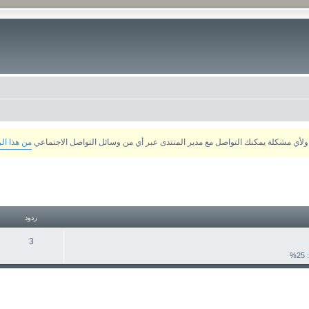
من هذا ال
تقدم
ردود
3
2%