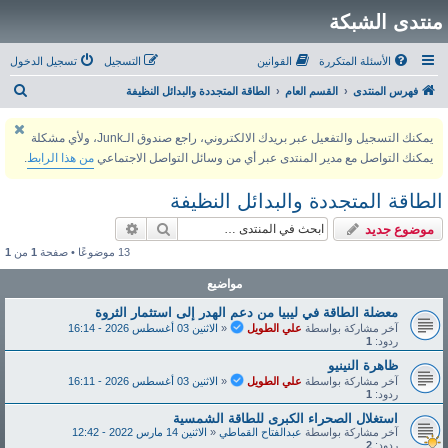
منتدى الشبكة
الأسئلة المتكررة
القوانين
التسجيل
تسجيل الدخول
ب
فهرس المنتدى
القسم العام
الطاقة المتجددة والبدائل النظيفة
ح
يمكنك التسجيل والتفعيل عبر بريدك الالكتروني، راجع صندوق الـJunk، ولأي مشكلة
ث
يمكنك التواصل مع مدير المنتدى عبر أي من وسائل التواصل الاجتماعي
من هذا الرابط
.
الطاقة المتجددة والبدائل النظيفة
بحث
بحث متقدم
موضوع جديد
13 موضوعًا • صفحة
1
من
1
مواضيع
معضلة الطاقة في ليبيا من دعم الهدر إلى استثمار الثروة
آخر مشاركة بواسطة
علي الطويل
«
الاثنين 03 أغسطس 2026 - 16:14
ردود:
1
ظاهرة النينيو
آخر مشاركة بواسطة
علي الطويل
«
الاثنين 03 أغسطس 2026 - 16:11
ردود:
1
استغلال الصحراء الكبرى للطاقة الشمسية
آخر مشاركة بواسطة
عبدالفتاح القماطي
«
الاثنين 14 مارس 2022 - 12:42
ردود:
2