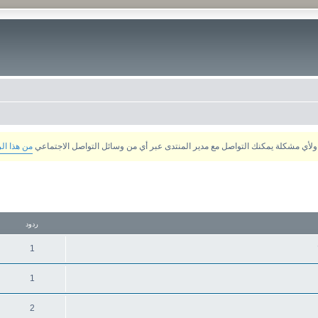
من هذا ال
تقدم
ردود
1
1
2