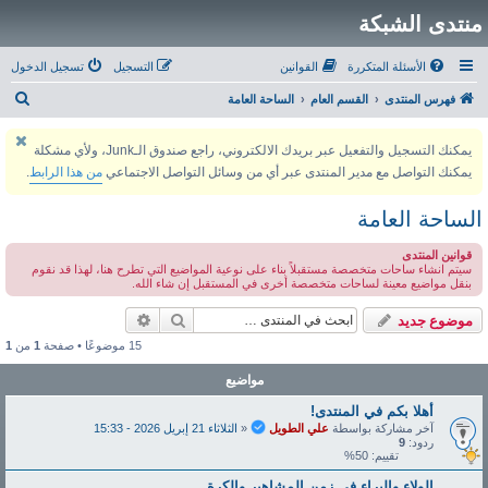
منتدى الشبكة
الأسئلة المتكررة
القوانين
التسجيل
تسجيل الدخول
ب
فهرس المنتدى
القسم العام
الساحة العامة
ح
يمكنك التسجيل والتفعيل عبر بريدك الالكتروني، راجع صندوق الـJunk، ولأي مشكلة
ث
يمكنك التواصل مع مدير المنتدى عبر أي من وسائل التواصل الاجتماعي
من هذا الرابط
.
الساحة العامة
قوانين المنتدى
سيتم انشاء ساحات متخصصة مستقبلاً بناء على نوعية المواضيع التي تطرح هنا، لهذا قد نقوم
بنقل مواضيع معينة لساحات متخصصة أخرى في المستقبل إن شاء الله.
بحث
بحث متقدم
موضوع جديد
15 موضوعًا • صفحة
1
من
1
مواضيع
أهلا بكم في المنتدى!
آخر مشاركة بواسطة
علي الطويل
«
الثلاثاء 21 إبريل 2026 - 15:33
ردود:
9
تقييم: 50%
الولاء والبراء في زمن المشاهير والكرة