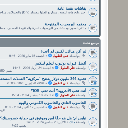
نقاشات تقنية عامة
أخبار واتجاهات التقنية، مشاريع افعلها بنفسك (DIY) والتعديلات، مراجعات وتوصيات الأعضاء، العروض والخصومات التقنية
مجتمع البرمجيات المفتوحة
ملتقى لمحبي ومستخدمي البرمجيات الحرة والمفتوحة المصدر، لمشار
مواضيع نشطة
لم أكن هناك.. لكنني لم أغب!
بواسطة
علي الطويل
»
الجمعة 15 مايو 2026 - 9:46
أفضل قنوات يوتيوب لتعلم لينكس
بواسطة
علي الطويل
»
الجمعة 24 إبريل 2026 - 14:47
تقييم: 50%
تجميد 344 مليون دولار يفضح “مركزية” العملات المستقرة.
بواسطة
علي الطويل
»
الثلاثاء 28 إبريل 2026 - 20:03
أنت تحب الأندرويد؟ أنت تحب IOS؟
بواسطة
علي الطويل
»
الثلاثاء 10 سبتمبر 2024 - 15:04
الحاسوب العادي والحاسوب الكمومي واليوم!
بواسطة
علي الطويل
»
الخميس 17 أكتوبر 2024 - 8:59
تقييم: 
تيليجرام: هل هو حقًا آمن وموثوق في حماية خصوصيتك؟
بواسطة
مالك
»
الاثنين 23 سبتمبر 2024 - 14:02
تقييم: 25%