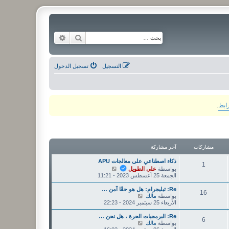
بحث
بحث متقدم
التسجيل
تسجيل الدخول
رابط
.
مشاركات
آخر مشاركة
ذكاء اصطناعي على معالجات APU
1
ش
بواسطة
علي الطويل
ا
الجمعة 25 أغسطس 2023 - 11:21
ه
د
Re: تيليجرام: هل هو حقًا آمن …
16
آ
ش
بواسطة
مالك
خ
ا
الأربعاء 25 سبتمبر 2024 - 22:23
ر
ه
م
د
Re: البرمجيات الحرة ، هل نحن …
6
ش
آ
ش
بواسطة
مالك
ا
خ
ا