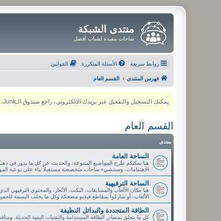
منتدى الشبكة
ساحات مفيدة لشباب أفضل
روابط سريعة
الأسئلة المتكررة
القوانين
فهرس المنتدى
القسم العام
يمكنك التسجيل والتفعيل عبر بريدك الالكتروني، راجع صندوق الـJunk، ولأي مشكلة يمكنك التواصل مع مدير المنتدى عبر أي من وسائل التواصل الاجتماعي
القسم العام
منتدى
الساحة العامة
هنا يمكنكم طرح المواضيع المتنوعة، والحديث عن كل ما يدور في ذهنك
الاهتمامات، وسننشيء ساحات متخصصة مستقبلاً بناء على نوعية الموا
الساحة الترفيهية
هنا مكان الألعاب والمسابقات، النكت، الألغاز، والمحتوى الترفيهي الذ
الألعاب، أو شاركوا بمقاطع فيديو مضحكة وكل ما يجلب البسمة للجميع
الطاقة المتجددة والبدائل النظيفة
كل ما يتعلق بمصادر الطاقة المستدامة والتقنيات البيئية الحديثة. ومنا