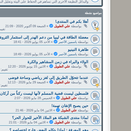
والبدائل النظيفة الأخرى التي تساهم في الحفاظ على البيئة وتقليل الب
مواضيع نشطة
أهلا بكم في المنتدى!
بواسطة
علي الطويل
»
الجمعة 09 أكتوبر 2020 - 21:09
تقييم: 
معضلة الطاقة في ليبيا من دعم الهدر إلى استثمار الثروة
بواسطة
ياسمين الأحمر
»
الأحد 05 يوليو 2026 - 18:41
ظاهرة النينيو
بواسطة
ياسمين الأحمر
»
الأحد 05 يوليو 2026 - 18:49
الولاء والبراء في زمن المشاهير والكرة
بواسطة
علي الطويل
»
الاثنين 15 يونيو 2026 - 12:20
تقييم: 25%
عندما تتحوّل الطريق إلى لغز رياضي وساحة فوضى
بواسطة
علي الطويل
»
الجمعة 29 مايو 2026 - 12:13
تقييم: 25%
فلسطين ليست قضية المسلم لأنها ليست ركناً من أركان ا
بواسطة
علي الطويل
»
الخميس 28 مايو 2026 - 2:07
حين يصبح الإتقان تهمة!
بواسطة
علي الطويل
»
الاثنين 04 مايو 2026 - 21:46
لماذا منتدى الشبكة هو الملاذ الأخير للحوار الحر؟
بواسطة
علي الطويل
»
الاثنين 04 مايو 2026 - 21:01
وهم المعرفة : لماذا يتكلم البعض خارج اختصاصه ؟