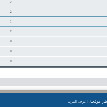
2
2
1
2
0
0
0
بدعم من
phpBB
® Forum Software © phpBB Limited
الترجمة برعاية
المنتديات العربية
لي موقعنا.
اعرف المزيد
الخصوصية
|
الشروط