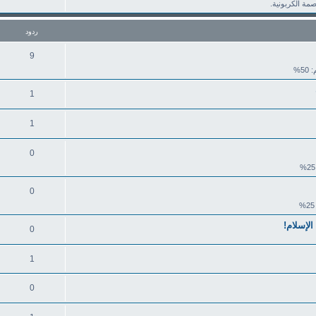
صمة الكربونية.
ردود
9
50%
1
1
0
0
لإسلام!
0
1
0