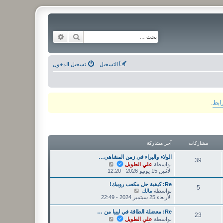
بحث
بحث متقدم
التسجيل
تسجيل الدخول
رابط
.
مشاركات
آخر مشاركة
الولاء والبراء في زمن المشاهي…
39
ش
بواسطة
علي الطويل
ا
الاثنين 15 يونيو 2026 - 12:20
ه
د
Re: كيفية حل مكعب روبيك!
5
آ
ش
بواسطة
مالك
خ
ا
الأربعاء 25 سبتمبر 2024 - 22:49
ر
ه
م
د
Re: معضلة الطاقة في ليبيا من …
23
ش
آ
ش
بواسطة
علي الطويل
ا
خ