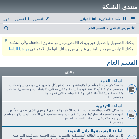
منتدى الشبكة
الأسئلة المتكررة
القوانين
التسجيل
تسجيل الدخول
ب
فهرس المنتدى
القسم العام
ح
يمكنك التسجيل والتفعيل عبر بريدك الالكتروني، راجع صندوق الـJunk، ولأي مشكلة
ث
يمكنك التواصل مع مدير المنتدى عبر أي من وسائل التواصل الاجتماعي
من هذا الرابط
.
القسم العام
منتدى
الساحة العامة
هنا يمكنكم طرح المواضيع المتنوعة، والحديث عن كل ما يدور في ذهنكم، سواء كانت
مواضيع اجتماعية أو ثقافية. فهذه الساحة ملتقى مختلف الاهتمامات، وسننشيء ساحات
متخصصة مستقبلاً بناء على نوعية المواضيع التي تطرح هنا.
مواضيع:
15
الساحة الترفيهية
هنا مكان الألعاب والمسابقات، النكت، الألغاز، والمحتوى الترفيهي الذي يضفي جواً من
البهجة والاسترخاء. شاركوا بمشاركاتكم الترفيهية، تسابقوا في الألعاب، أو شاركوا بمقاطع
فيديو مضحكة وكل ما يجلب البسمة للجميع.
مواضيع:
2
الطاقة المتجددة والبدائل النظيفة
كل ما يتعلق بمصادر الطاقة المستدامة والتقنيات البيئية الحديثة. ومناقشة المواضيع