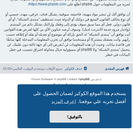
لمزيد من المعلومات حول phpbb اطلع على
https://www.phpbb.com/
.
أن توافق أنك لن تنشر مواد مهينة، فاحشة، سوقية، بشكل قذف، عرقي، مهدد، جنسي أو
أي نوع يخالف القانون المتبع في دولتك أو الدولة حيث تستظيف ”منتدى الشبكة“، أو أي
قانون دولي. فعل أي مما سبق سوف يؤدي إلى وقفك وإزالتك بشكل دائم من المنتدى
(وإخبار مزود خدمة الانترنت لديك). وسوف تُرصد عناوين الآي بي كلها لفرض هذه القوانين.
أنت توافق أن ”منتدى الشبكة“ له الحق بإزالة أي موضوع أو تعديله أو نقله أو إغلاقه حسب
رأيهم. وأنت بصفتك مشتركا أو مستخدما توافق أن تخزن المعلومات المدخلة كلها سابقًا
في قاعدة بيانات. وحيث أن هذه المعلومات لن تُـعرض إلى أي جهة ثالثة دون علمك، لن
يتحمل ”منتدى الشبكة“ ولا phpBB أي مسؤولية حيال محاولة اختراق تتسبب في جعل
البيانات في خطر
فهرس المنتدى
حذف الكوكيز
جميع الأوقات تستخدم
التوقيت العالمي+02:00
بدعم من
phpBB
® Forum Software © phpBB Limited
الترجمة برعاية
المنتديات العربية
الخصوصية
|
الشروط
يستخدم هذا الموقع الكوكيز لضمان الحصول على
أفضل تجربه علي موقعنا.
اعرف المزيد
بالتوفيق!