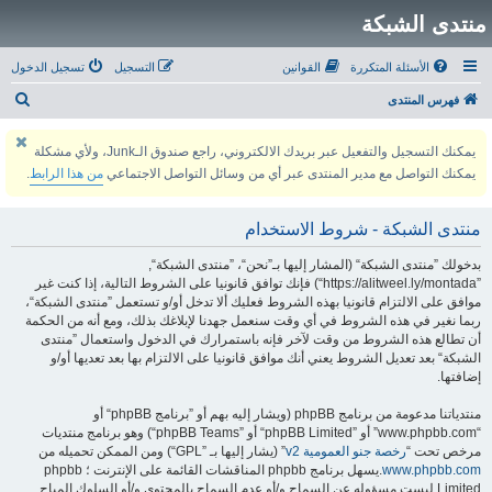
منتدى الشبكة
الأسئلة المتكررة
القوانين
التسجيل
تسجيل الدخول
ب
فهرس المنتدى
ح
يمكنك التسجيل والتفعيل عبر بريدك الالكتروني، راجع صندوق الـJunk، ولأي مشكلة
ث
يمكنك التواصل مع مدير المنتدى عبر أي من وسائل التواصل الاجتماعي
من هذا الرابط
.
منتدى الشبكة - شروط الاستخدام
بدخولك ”منتدى الشبكة“ (المشار إليها بـ”نحن“، ”منتدى الشبكة“,
”https://alitweel.ly/montada“) فإنك توافق قانونيا على الشروط التالية، إذا كنت غير
موافق على الالتزام قانونيا بهذه الشروط فعليك ألا تدخل أو/و تستعمل ”منتدى الشبكة“،
ربما نغير في هذه الشروط في أي وقت سنعمل جهدنا لإبلاغك بذلك، ومع أنه من الحكمة
أن تطالع هذه الشروط من وقت لآخر فإنه باستمرارك في الدخول واستعمال ”منتدى
الشبكة“ بعد تعديل الشروط يعني أنك موافق قانونيا على الالتزام بها بعد تعديها أو/و
إضافتها.
منتدياتنا مدعومة من برنامج phpBB (ويشار إليه بهم أو ”برنامج phpBB“ أو
“www.phpbb.com” أو ”phpBB Limited“ أو ”phpBB Teams“) وهو برنامج منتديات
مرخص تحت “
رخصة جنو العمومية v2
” (يشار إليها بـ ”GPL“) ومن الممكن تحميله من
www.phpbb.com
.يسهل برنامج phpbb المناقشات القائمة على الإنترنت ؛ phpbb
Limited ليست مسؤوله عن السماح و/أو عدم السماح بالمحتوى و/أو السلوك المباح.