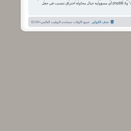
مستخدما توافق أن تخزن المعلومات المدخلة كلها سابقًا في قاعدة بيانات. وحيث أن هذه المعلومات لن تُـعرض إلى أي جهة ثالثة دون علمك، لن يتحمل ”منتدى الشبكة“ ولا phpBB أي مسؤولية حيال محاولة اختراق تتسبب في جعل
حذف الكوكيز
جميع الأوقات تستخدم
التوقيت العالمي+02:00