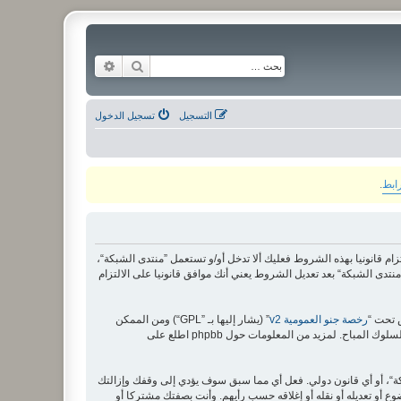
بحث
بحث متقدم
التسجيل
تسجيل الدخول
رابط
.
لى الشروط التالية، إذا كنت غير موافق على الالتزام قانونيا بهذه الشروط فعليك ألا تدخل أو/و تستعمل ”منتدى الشبكة“،
دى الشبكة“ بعد تعديل الشروط يعني أنك موافق قانونيا على الالتزام
رخصة جنو العمومية v2
” (يشار إليها بـ ”GPL“) ومن الممكن
ة“، أو أي قانون دولي. فعل أي مما سبق سوف يؤدي إلى وقفك وإزالتك
وع أو تعديله أو نقله أو إغلاقه حسب رأيهم. وأنت بصفتك مشتركا أو