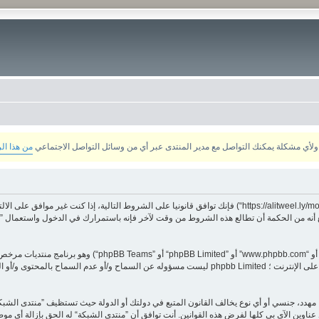
من هذا ال
بدخولك ”منتدى الشبكة“ (المشار إليها بـ”نحن“، ”منتدى الشبكة“, ”https://alitweel.ly/montada“) فإنك توافق قانونيا ع
أنه من الحكمة أن تطالع هذه الشروط من وقت لآخر فإنه باستمرارك في الدخول واستعمال ”منت
هدد، جنسي أو أي نوع يخالف القانون المتبع في دولتك أو الدولة حيث تستظيف ”منتدى الشبك
ناوين الآي بي كلها لفرض هذه القوانين. أنت توافق أن ”منتدى الشبكة“ له الحق بإزالة أي موض