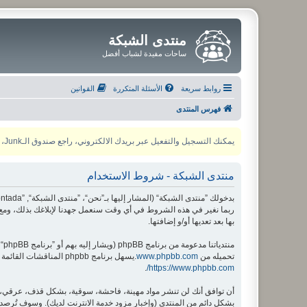
منتدى الشبكة
ساحات مفيدة لشباب أفضل
روابط سريعة
الأسئلة المتكررة
القوانين
فهرس المنتدى
يمكنك التسجيل والتفعيل عبر بريدك الالكتروني، راجع صندوق الـJunk، ولأي مشكلة يمكنك التواصل مع مدير المنتدى عبر أي من وسائل التواصل الاجتماعي
منتدى الشبكة - شروط الاستخدام
ربما نغير في هذه الشروط في أي وقت سنعمل جهدنا لإبلاغك بذلك، ومع 
بها بعد تعديها أو/و إضافتها.
منتدياتنا مدعومة من برنامج phpBB (ويشار إليه بهم أو ”برنامج phpBB“ أو “www.phpbb.com” أو ”phpBB Limited“ أو ”phpBB Teams“) وهو برنامج منتديات مرخص تحت “
تحميله من
www.phpbb.com
.يسهل برنامج phpbb المناقشات القائمة على الإنترنت ؛ phpbb Limited ليست مسؤوله عن السماح و/أو عدم السماح بالمحتوى و/أو السلوك المباح. لمزيد من المعلومات حول phpbb اطلع على
.
https://www.phpbb.com/
أن توافق أنك لن تنشر مواد مهينة، فاحشة، سوقية، بشكل قذف، عرقي، م
بشكل دائم من المنتدى (وإخبار مزود خدمة الانترنت لديك). وسوف تُرصد ع