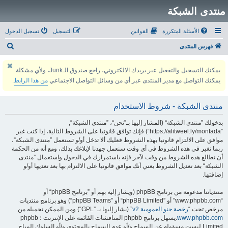
منتدى الشبكة
الأسئلة المتكررة
القوانين
التسجيل
تسجيل الدخول
ب
فهرس المنتدى
ح
يمكنك التسجيل والتفعيل عبر بريدك الالكتروني، راجع صندوق الـJunk، ولأي مشكلة
ث
يمكنك التواصل مع مدير المنتدى عبر أي من وسائل التواصل الاجتماعي
من هذا الرابط
.
منتدى الشبكة - شروط الاستخدام
بدخولك ”منتدى الشبكة“ (المشار إليها بـ”نحن“، ”منتدى الشبكة“,
”https://alitweel.ly/montada“) فإنك توافق قانونيا على الشروط التالية، إذا كنت غير
موافق على الالتزام قانونيا بهذه الشروط فعليك ألا تدخل أو/و تستعمل ”منتدى الشبكة“،
ربما نغير في هذه الشروط في أي وقت سنعمل جهدنا لإبلاغك بذلك، ومع أنه من الحكمة
أن تطالع هذه الشروط من وقت لآخر فإنه باستمرارك في الدخول واستعمال ”منتدى
الشبكة“ بعد تعديل الشروط يعني أنك موافق قانونيا على الالتزام بها بعد تعديها أو/و
إضافتها.
منتدياتنا مدعومة من برنامج phpBB (ويشار إليه بهم أو ”برنامج phpBB“ أو
“www.phpbb.com” أو ”phpBB Limited“ أو ”phpBB Teams“) وهو برنامج منتديات
مرخص تحت “
رخصة جنو العمومية v2
” (يشار إليها بـ ”GPL“) ومن الممكن تحميله من
www.phpbb.com
.يسهل برنامج phpbb المناقشات القائمة على الإنترنت ؛ phpbb
Limited ليست مسؤوله عن السماح و/أو عدم السماح بالمحتوى و/أو السلوك المباح.