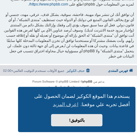
لمزيد من المعلومات حول phpbb اطلع على
https://www.phpbb.com/
.
أن توافق أنك لن تنشر مواد مهينة، فاحشة، سوقية، بشكل قذف، عرقي، مهدد، جنسي أو
أي نوع يخالف القانون المتبع في دولتك أو الدولة حيث تستظيف ”منتدى الشبكة“، أو أي
قانون دولي. فعل أي مما سبق سوف يؤدي إلى وقفك وإزالتك بشكل دائم من المنتدى
(وإخبار مزود خدمة الانترنت لديك). وسوف تُرصد عناوين الآي بي كلها لفرض هذه القوانين.
أنت توافق أن ”منتدى الشبكة“ له الحق بإزالة أي موضوع أو تعديله أو نقله أو إغلاقه حسب
رأيهم. وأنت بصفتك مشتركا أو مستخدما توافق أن تخزن المعلومات المدخلة كلها سابقًا
في قاعدة بيانات. وحيث أن هذه المعلومات لن تُـعرض إلى أي جهة ثالثة دون علمك، لن
يتحمل ”منتدى الشبكة“ ولا phpBB أي مسؤولية حيال محاولة اختراق تتسبب في جعل
البيانات في خطر
فهرس المنتدى
حذف الكوكيز
جميع الأوقات تستخدم
التوقيت العالمي+02:00
بدعم من
phpBB
® Forum Software © phpBB Limited
الترجمة برعاية
المنتديات العربية
الخصوصية
|
الشروط
يستخدم هذا الموقع الكوكيز لضمان الحصول على
أفضل تجربه علي موقعنا.
اعرف المزيد
بالتوفيق!