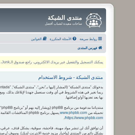
منتدى الشبكة
ساحات مفيدة لشباب أفضل
روابط سريعة
الأسئلة المتكررة
القوانين
فهرس المنتدى
يمكنك التسجيل والتفعيل عبر بريدك الالكتروني، راجع صندوق الـJunk، ولأي مشكلة يمكنك التواصل مع مدير المنتدى عبر أي من وسائل التواصل الاجتماعي
منتدى الشبكة - شروط الاستخدام
ربما نغير في هذه الشروط في أي وقت سنعمل جهدنا لإبلاغك بذلك، ومع 
بها بعد تعديها أو/و إضافتها.
منتدياتنا مدعومة من برنامج phpBB (ويشار إليه بهم أو ”برنامج phpBB“ أو “www.phpbb.com” أو ”phpBB Limited“ أو ”phpBB Teams“) وهو برنامج منتديات مرخص تحت “
تحميله من
www.phpbb.com
.يسهل برنامج phpbb المناقشات القائمة على الإنترنت ؛ phpbb Limited ليست مسؤوله عن السماح و/أو عدم السماح بالمحتوى و/أو السلوك المباح. لمزيد من المعلومات حول phpbb اطلع على
.
https://www.phpbb.com/
أن توافق أنك لن تنشر مواد مهينة، فاحشة، سوقية، بشكل قذف، عرقي، م
بشكل دائم من المنتدى (وإخبار مزود خدمة الانترنت لديك). وسوف تُرصد ع