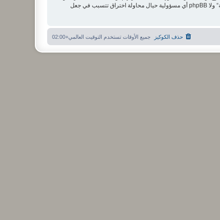
مستخدما توافق أن تخزن المعلومات المدخلة كلها سابقًا في قاعدة بيانات. وحيث أن هذه المعلومات لن تُـعرض إلى أي جهة ثالثة دون علمك، لن يتحمل ”منتدى الشبكة“ ولا phpBB أي مسؤولية حيال محاولة اختراق تتسبب في جعل
حذف الكوكيز
جميع الأوقات تستخدم
التوقيت العالمي+02:00