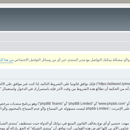
من هذا ال
بدخولك ”منتدى الشبكة“ (المشار إليها بـ”نحن“، ”منتدى الشبكة“, ”https://alitweel.ly/montada“) فإنك توافق قانونيا ع
أنه من الحكمة أن تطالع هذه الشروط من وقت لآخر فإنه باستمرارك في الدخول واستعمال ”منت
هدد، جنسي أو أي نوع يخالف القانون المتبع في دولتك أو الدولة حيث تستظيف ”منتدى الشبك
ناوين الآي بي كلها لفرض هذه القوانين. أنت توافق أن ”منتدى الشبكة“ له الحق بإزالة أي موض