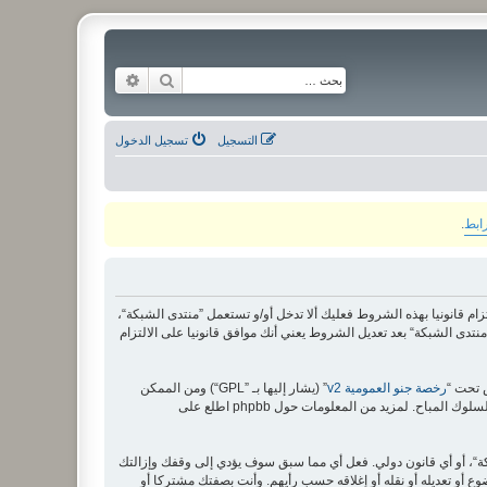
بحث
بحث متقدم
التسجيل
تسجيل الدخول
رابط
.
لى الشروط التالية، إذا كنت غير موافق على الالتزام قانونيا بهذه الشروط فعليك ألا تدخل أو/و تستعمل ”منتدى الشبكة“،
دى الشبكة“ بعد تعديل الشروط يعني أنك موافق قانونيا على الالتزام
رخصة جنو العمومية v2
” (يشار إليها بـ ”GPL“) ومن الممكن
ة“، أو أي قانون دولي. فعل أي مما سبق سوف يؤدي إلى وقفك وإزالتك
وع أو تعديله أو نقله أو إغلاقه حسب رأيهم. وأنت بصفتك مشتركا أو