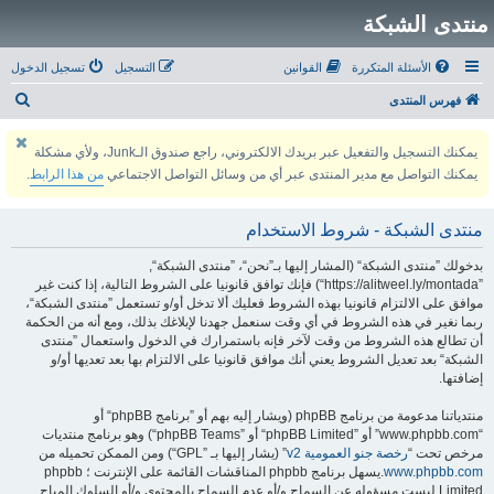
منتدى الشبكة
الأسئلة المتكررة
القوانين
التسجيل
تسجيل الدخول
ب
فهرس المنتدى
ح
يمكنك التسجيل والتفعيل عبر بريدك الالكتروني، راجع صندوق الـJunk، ولأي مشكلة
ث
يمكنك التواصل مع مدير المنتدى عبر أي من وسائل التواصل الاجتماعي
من هذا الرابط
.
منتدى الشبكة - شروط الاستخدام
بدخولك ”منتدى الشبكة“ (المشار إليها بـ”نحن“، ”منتدى الشبكة“,
”https://alitweel.ly/montada“) فإنك توافق قانونيا على الشروط التالية، إذا كنت غير
موافق على الالتزام قانونيا بهذه الشروط فعليك ألا تدخل أو/و تستعمل ”منتدى الشبكة“،
ربما نغير في هذه الشروط في أي وقت سنعمل جهدنا لإبلاغك بذلك، ومع أنه من الحكمة
أن تطالع هذه الشروط من وقت لآخر فإنه باستمرارك في الدخول واستعمال ”منتدى
الشبكة“ بعد تعديل الشروط يعني أنك موافق قانونيا على الالتزام بها بعد تعديها أو/و
إضافتها.
منتدياتنا مدعومة من برنامج phpBB (ويشار إليه بهم أو ”برنامج phpBB“ أو
“www.phpbb.com” أو ”phpBB Limited“ أو ”phpBB Teams“) وهو برنامج منتديات
مرخص تحت “
رخصة جنو العمومية v2
” (يشار إليها بـ ”GPL“) ومن الممكن تحميله من
www.phpbb.com
.يسهل برنامج phpbb المناقشات القائمة على الإنترنت ؛ phpbb
Limited ليست مسؤوله عن السماح و/أو عدم السماح بالمحتوى و/أو السلوك المباح.