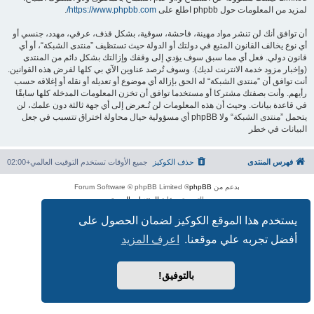
لمزيد من المعلومات حول phpbb اطلع على
https://www.phpbb.com/
.
أن توافق أنك لن تنشر مواد مهينة، فاحشة، سوقية، بشكل قذف، عرقي، مهدد، جنسي أو
أي نوع يخالف القانون المتبع في دولتك أو الدولة حيث تستظيف ”منتدى الشبكة“، أو أي
قانون دولي. فعل أي مما سبق سوف يؤدي إلى وقفك وإزالتك بشكل دائم من المنتدى
(وإخبار مزود خدمة الانترنت لديك). وسوف تُرصد عناوين الآي بي كلها لفرض هذه القوانين.
أنت توافق أن ”منتدى الشبكة“ له الحق بإزالة أي موضوع أو تعديله أو نقله أو إغلاقه حسب
رأيهم. وأنت بصفتك مشتركا أو مستخدما توافق أن تخزن المعلومات المدخلة كلها سابقًا
في قاعدة بيانات. وحيث أن هذه المعلومات لن تُـعرض إلى أي جهة ثالثة دون علمك، لن
يتحمل ”منتدى الشبكة“ ولا phpBB أي مسؤولية حيال محاولة اختراق تتسبب في جعل
البيانات في خطر
فهرس المنتدى
حذف الكوكيز
جميع الأوقات تستخدم
التوقيت العالمي+02:00
بدعم من
phpBB
® Forum Software © phpBB Limited
الترجمة برعاية
المنتديات العربية
الخصوصية
|
الشروط
يستخدم هذا الموقع الكوكيز لضمان الحصول على
أفضل تجربه علي موقعنا.
اعرف المزيد
بالتوفيق!