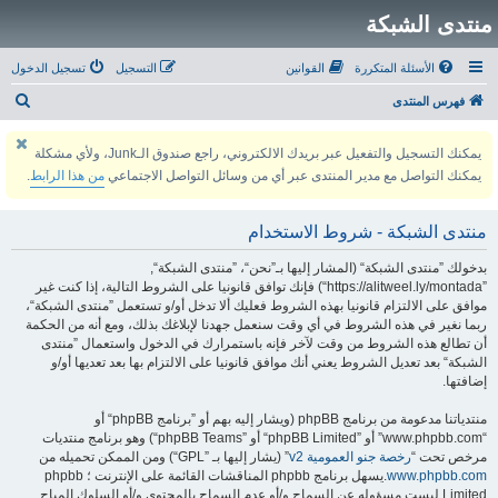
منتدى الشبكة
الأسئلة المتكررة
القوانين
التسجيل
تسجيل الدخول
ب
فهرس المنتدى
ح
يمكنك التسجيل والتفعيل عبر بريدك الالكتروني، راجع صندوق الـJunk، ولأي مشكلة
ث
يمكنك التواصل مع مدير المنتدى عبر أي من وسائل التواصل الاجتماعي
من هذا الرابط
.
منتدى الشبكة - شروط الاستخدام
بدخولك ”منتدى الشبكة“ (المشار إليها بـ”نحن“، ”منتدى الشبكة“,
”https://alitweel.ly/montada“) فإنك توافق قانونيا على الشروط التالية، إذا كنت غير
موافق على الالتزام قانونيا بهذه الشروط فعليك ألا تدخل أو/و تستعمل ”منتدى الشبكة“،
ربما نغير في هذه الشروط في أي وقت سنعمل جهدنا لإبلاغك بذلك، ومع أنه من الحكمة
أن تطالع هذه الشروط من وقت لآخر فإنه باستمرارك في الدخول واستعمال ”منتدى
الشبكة“ بعد تعديل الشروط يعني أنك موافق قانونيا على الالتزام بها بعد تعديها أو/و
إضافتها.
منتدياتنا مدعومة من برنامج phpBB (ويشار إليه بهم أو ”برنامج phpBB“ أو
“www.phpbb.com” أو ”phpBB Limited“ أو ”phpBB Teams“) وهو برنامج منتديات
مرخص تحت “
رخصة جنو العمومية v2
” (يشار إليها بـ ”GPL“) ومن الممكن تحميله من
www.phpbb.com
.يسهل برنامج phpbb المناقشات القائمة على الإنترنت ؛ phpbb
Limited ليست مسؤوله عن السماح و/أو عدم السماح بالمحتوى و/أو السلوك المباح.