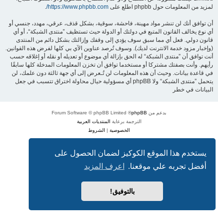
لمزيد من المعلومات حول phpbb اطلع على
https://www.phpbb.com/
.
أن توافق أنك لن تنشر مواد مهينة، فاحشة، سوقية، بشكل قذف، عرقي، مهدد، جنسي أو
أي نوع يخالف القانون المتبع في دولتك أو الدولة حيث تستظيف ”منتدى الشبكة“، أو أي
قانون دولي. فعل أي مما سبق سوف يؤدي إلى وقفك وإزالتك بشكل دائم من المنتدى
(وإخبار مزود خدمة الانترنت لديك). وسوف تُرصد عناوين الآي بي كلها لفرض هذه القوانين.
أنت توافق أن ”منتدى الشبكة“ له الحق بإزالة أي موضوع أو تعديله أو نقله أو إغلاقه حسب
رأيهم. وأنت بصفتك مشتركا أو مستخدما توافق أن تخزن المعلومات المدخلة كلها سابقًا
في قاعدة بيانات. وحيث أن هذه المعلومات لن تُـعرض إلى أي جهة ثالثة دون علمك، لن
يتحمل ”منتدى الشبكة“ ولا phpBB أي مسؤولية حيال محاولة اختراق تتسبب في جعل
البيانات في خطر
بدعم من
phpBB
® Forum Software © phpBB Limited
الترجمة برعاية
المنتديات العربية
الخصوصية
|
الشروط
يستخدم هذا الموقع الكوكيز لضمان الحصول على
أفضل تجربه علي موقعنا.
اعرف المزيد
بالتوفيق!