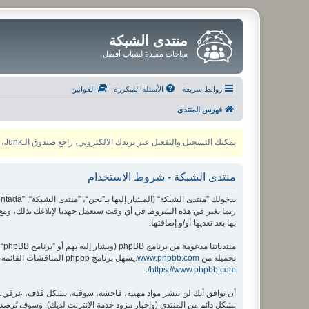
منتدى الشبكة
ساحات مفيدة لشباب أفضل
روابط سريعة
الأسئلة المتكررة
القوانين
فهرس المنتدى
يمكنك التسجيل والتفعيل عبر بريدك الالكتروني، راجع صندوق الـJunk، ولأي مشكلة يمكنك التواصل مع مدير المنتدى عبر أي من وسائل التواصل الاجتماعي
منتدى الشبكة - شروط الاستخدام
ربما نغير في هذه الشروط في أي وقت سنعمل جهدنا لإبلاغك بذلك، ومع 
بها بعد تعديها أو/و إضافتها.
منتدياتنا مدعومة من برنامج phpBB (ويشار إليه بهم أو ”برنامج phpBB“ أو “www.phpbb.com” أو ”phpBB Limited“ أو ”phpBB Teams“) وهو برنامج منتديات مرخص تحت “
تحميله من
www.phpbb.com
.يسهل برنامج phpbb المناقشات القائمة على الإنترنت ؛ phpbb Limited ليست مسؤوله عن السماح و/أو عدم السماح بالمحتوى و/أو السلوك المباح. لمزيد من المعلومات حول phpbb اطلع على
.
https://www.phpbb.com/
أن توافق أنك لن تنشر مواد مهينة، فاحشة، سوقية، بشكل قذف، عرقي، م
بشكل دائم من المنتدى (وإخبار مزود خدمة الانترنت لديك). وسوف تُرصد ع