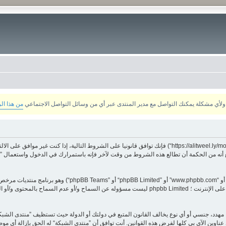
من هذا ال
بدخولك ”منتدى الشبكة“ (المشار إليها بـ”نحن“، ”منتدى الشبكة“, ”https://alitweel.ly/montada“) فإنك توافق قانونيا ع
أنه من الحكمة أن تطالع هذه الشروط من وقت لآخر فإنه باستمرارك في الدخول واستعمال ”منت
هدد، جنسي أو أي نوع يخالف القانون المتبع في دولتك أو الدولة حيث تستظيف ”منتدى الشبك
ناوين الآي بي كلها لفرض هذه القوانين. أنت توافق أن ”منتدى الشبكة“ له الحق بإزالة أي موض