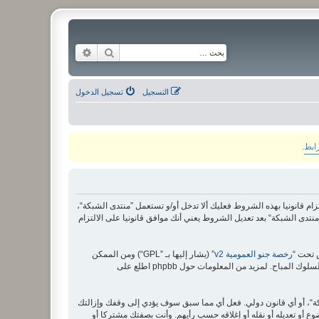
بحث
بحث متقدم
التسجيل
تسجيل الدخول
رابط
.
لى الشروط التالية، إذا كنت غير موافق على الالتزام قانونيا بهذه الشروط فعليك ألا تدخل أو/و تستعمل ”منتدى الشبكة“،
دى الشبكة“ بعد تعديل الشروط يعني أنك موافق قانونيا على الالتزام
رخصة جنو العمومية v2
” (يشار إليها بـ ”GPL“) ومن الممكن
ة“، أو أي قانون دولي. فعل أي مما سبق سوف يؤدي إلى وقفك وإزالتك
وع أو تعديله أو نقله أو إغلاقه حسب رأيهم. وأنت بصفتك مشتركا أو