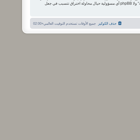
مستخدما توافق أن تخزن المعلومات المدخلة كلها سابقًا في قاعدة بيانات. وحيث أن هذه المعلومات لن تُـعرض إلى أي جهة ثالثة دون علمك، لن يتحمل ”منتدى الشبكة“ ولا phpBB أي مسؤولية حيال محاولة اختراق تتسبب في جعل
حذف الكوكيز
جميع الأوقات تستخدم
التوقيت العالمي+02:00