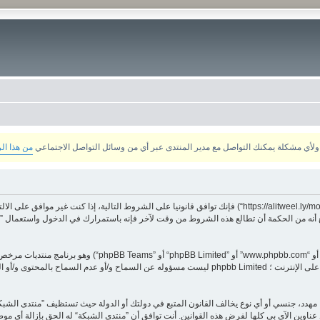
من هذا ال
بدخولك ”منتدى الشبكة“ (المشار إليها بـ”نحن“، ”منتدى الشبكة“, ”https://alitweel.ly/montada“) فإنك توافق قانونيا ع
أنه من الحكمة أن تطالع هذه الشروط من وقت لآخر فإنه باستمرارك في الدخول واستعمال ”منت
هدد، جنسي أو أي نوع يخالف القانون المتبع في دولتك أو الدولة حيث تستظيف ”منتدى الشبك
ناوين الآي بي كلها لفرض هذه القوانين. أنت توافق أن ”منتدى الشبكة“ له الحق بإزالة أي موض