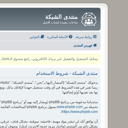
منتدى الشبكة
ساحات مفيدة لشباب أفضل
روابط سريعة
الأسئلة المتكررة
القوانين
فهرس المنتدى
يمكنك التسجيل والتفعيل عبر بريدك الالكتروني، راجع صندوق الـJunk، ولأي مشكلة يمكنك التواصل مع مدير المنتدى عبر أي من وسائل التواصل الاجتماعي
منتدى الشبكة - شروط الاستخدام
ربما نغير في هذه الشروط في أي وقت سنعمل جهدنا لإبلاغك بذلك، ومع 
بها بعد تعديها أو/و إضافتها.
منتدياتنا مدعومة من برنامج phpBB (ويشار إليه بهم أو ”برنامج phpBB“ أو “www.phpbb.com” أو ”phpBB Limited“ أو ”phpBB Teams“) وهو برنامج منتديات مرخص تحت “
تحميله من
www.phpbb.com
.يسهل برنامج phpbb المناقشات القائمة على الإنترنت ؛ phpbb Limited ليست مسؤوله عن السماح و/أو عدم السماح بالمحتوى و/أو السلوك المباح. لمزيد من المعلومات حول phpbb اطلع على
.
https://www.phpbb.com/
أن توافق أنك لن تنشر مواد مهينة، فاحشة، سوقية، بشكل قذف، عرقي، م
بشكل دائم من المنتدى (وإخبار مزود خدمة الانترنت لديك). وسوف تُرصد ع