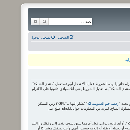
بحث
بحث متقدم
التسجيل
تسجيل الدخول
رابط
.
لى الشروط التالية، إذا كنت غير موافق على الالتزام قانونيا بهذه الشروط فعليك ألا تدخل أو/و تستعمل ”منتدى الشبكة“،
دى الشبكة“ بعد تعديل الشروط يعني أنك موافق قانونيا على الالتزام
رخصة جنو العمومية v2
” (يشار إليها بـ ”GPL“) ومن الممكن
ة“، أو أي قانون دولي. فعل أي مما سبق سوف يؤدي إلى وقفك وإزالتك
وع أو تعديله أو نقله أو إغلاقه حسب رأيهم. وأنت بصفتك مشتركا أو