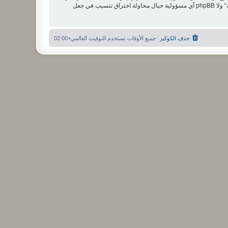
مستخدما توافق أن تخزن المعلومات المدخلة كلها سابقًا في قاعدة بيانات. وحيث أن هذه المعلومات لن تُـعرض إلى أي جهة ثالثة دون علمك، لن يتحمل ”منتدى الشبكة“ ولا phpBB أي مسؤولية حيال محاولة اختراق تتسبب في جعل
حذف الكوكيز
جميع الأوقات تستخدم
التوقيت العالمي+02:00