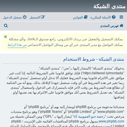
منتدى الشبكة
الأسئلة المتكررة
القوانين
التسجيل
تسجيل الدخول
ب
فهرس المنتدى
ح
يمكنك التسجيل والتفعيل عبر بريدك الالكتروني، راجع صندوق الـJunk، ولأي مشكلة
ث
يمكنك التواصل مع مدير المنتدى عبر أي من وسائل التواصل الاجتماعي
من هذا الرابط
.
منتدى الشبكة - شروط الاستخدام
بدخولك ”منتدى الشبكة“ (المشار إليها بـ”نحن“، ”منتدى الشبكة“,
”https://alitweel.ly/montada“) فإنك توافق قانونيا على الشروط التالية، إذا كنت غير
موافق على الالتزام قانونيا بهذه الشروط فعليك ألا تدخل أو/و تستعمل ”منتدى الشبكة“،
ربما نغير في هذه الشروط في أي وقت سنعمل جهدنا لإبلاغك بذلك، ومع أنه من الحكمة
أن تطالع هذه الشروط من وقت لآخر فإنه باستمرارك في الدخول واستعمال ”منتدى
الشبكة“ بعد تعديل الشروط يعني أنك موافق قانونيا على الالتزام بها بعد تعديها أو/و
إضافتها.
منتدياتنا مدعومة من برنامج phpBB (ويشار إليه بهم أو ”برنامج phpBB“ أو
“www.phpbb.com” أو ”phpBB Limited“ أو ”phpBB Teams“) وهو برنامج منتديات
مرخص تحت “
رخصة جنو العمومية v2
” (يشار إليها بـ ”GPL“) ومن الممكن تحميله من
www.phpbb.com
.يسهل برنامج phpbb المناقشات القائمة على الإنترنت ؛ phpbb
Limited ليست مسؤوله عن السماح و/أو عدم السماح بالمحتوى و/أو السلوك المباح.