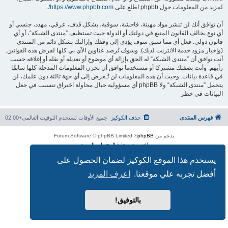
لمزيد من المعلومات حول phpbb اطلع على
https://www.phpbb.com/
.
أن توافق أنك لن تنشر مواد مهينة، فاحشة، سوقية، بشكل قذف، عرقي، مهدد، جنسي أو
أي نوع يخالف القانون المتبع في دولتك أو الدولة حيث تستظيف ”منتدى الشبكة“، أو أي
قانون دولي. فعل أي مما سبق سوف يؤدي إلى وقفك وإزالتك بشكل دائم من المنتدى
(وإخبار مزود خدمة الانترنت لديك). وسوف تُرصد عناوين الآي بي كلها لفرض هذه القوانين.
أنت توافق أن ”منتدى الشبكة“ له الحق بإزالة أي موضوع أو تعديله أو نقله أو إغلاقه حسب
رأيهم. وأنت بصفتك مشتركا أو مستخدما توافق أن تخزن المعلومات المدخلة كلها سابقًا
في قاعدة بيانات. وحيث أن هذه المعلومات لن تُـعرض إلى أي جهة ثالثة دون علمك، لن
يتحمل ”منتدى الشبكة“ ولا phpBB أي مسؤولية حيال محاولة اختراق تتسبب في جعل
البيانات في خطر
فهرس المنتدى
حذف الكوكيز
جميع الأوقات تستخدم
التوقيت العالمي+02:00
بدعم من
phpBB
® Forum Software © phpBB Limited
الترجمة برعاية
المنتديات العربية
الخصوصية
|
الشروط
يستخدم هذا الموقع الكوكيز لضمان الحصول على
أفضل تجربه علي موقعنا.
اعرف المزيد
بالتوفيق!