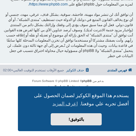
لمزيد من المعلومات حول phpbb اطلع على
https://www.phpbb.com/
.
أن توافق أنك لن تنشر مواد مهينة، فاحشة، سوقية، بشكل قذف، عرقي، مهدد، جنسي أو
أي نوع يخالف القانون المتبع في دولتك أو الدولة حيث تستظيف ”منتدى الشبكة“، أو أي
قانون دولي. فعل أي مما سبق سوف يؤدي إلى وقفك وإزالتك بشكل دائم من المنتدى
(وإخبار مزود خدمة الانترنت لديك). وسوف تُرصد عناوين الآي بي كلها لفرض هذه القوانين.
أنت توافق أن ”منتدى الشبكة“ له الحق بإزالة أي موضوع أو تعديله أو نقله أو إغلاقه حسب
رأيهم. وأنت بصفتك مشتركا أو مستخدما توافق أن تخزن المعلومات المدخلة كلها سابقًا
في قاعدة بيانات. وحيث أن هذه المعلومات لن تُـعرض إلى أي جهة ثالثة دون علمك، لن
يتحمل ”منتدى الشبكة“ ولا phpBB أي مسؤولية حيال محاولة اختراق تتسبب في جعل
البيانات في خطر
فهرس المنتدى
حذف الكوكيز
جميع الأوقات تستخدم
التوقيت العالمي+02:00
بدعم من
phpBB
® Forum Software © phpBB Limited
الترجمة برعاية
المنتديات العربية
الخصوصية
|
الشروط
يستخدم هذا الموقع الكوكيز لضمان الحصول على
أفضل تجربه علي موقعنا.
اعرف المزيد
بالتوفيق!