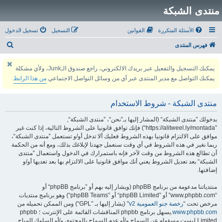
منتدى الشبكة
الأسئلة المتكررة
القوانين
التسجيل
تسجيل الدخول
ب
فهرس المنتدى
ح
يمكنك التسجيل والتفعيل عبر بريدك الالكتروني، راجع صندوق الـJunk، ولأي مشكلة
ث
يمكنك التواصل مع مدير المنتدى عبر أي من وسائل التواصل الاجتماعي
من هذا الرابط
.
منتدى الشبكة - شروط الاستخدام
بدخولك ”منتدى الشبكة“ (المشار إليها بـ”نحن“، ”منتدى الشبكة“,
”https://alitweel.ly/montada“) فإنك توافق قانونيا على الشروط التالية، إذا كنت غير
موافق على الالتزام قانونيا بهذه الشروط فعليك ألا تدخل أو/و تستعمل ”منتدى الشبكة“،
ربما نغير في هذه الشروط في أي وقت سنعمل جهدنا لإبلاغك بذلك، ومع أنه من الحكمة
أن تطالع هذه الشروط من وقت لآخر فإنه باستمرارك في الدخول واستعمال ”منتدى
الشبكة“ بعد تعديل الشروط يعني أنك موافق قانونيا على الالتزام بها بعد تعديها أو/و
إضافتها.
منتدياتنا مدعومة من برنامج phpBB (ويشار إليه بهم أو ”برنامج phpBB“ أو
“www.phpbb.com” أو ”phpBB Limited“ أو ”phpBB Teams“) وهو برنامج منتديات
مرخص تحت “
رخصة جنو العمومية v2
” (يشار إليها بـ ”GPL“) ومن الممكن تحميله من
www.phpbb.com
.يسهل برنامج phpbb المناقشات القائمة على الإنترنت ؛ phpbb
Limited ليست مسؤوله عن السماح و/أو عدم السماح بالمحتوى و/أو السلوك المباح.