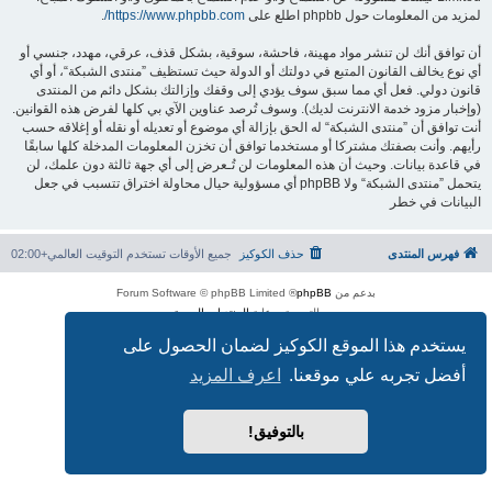
لمزيد من المعلومات حول phpbb اطلع على
https://www.phpbb.com/
.
أن توافق أنك لن تنشر مواد مهينة، فاحشة، سوقية، بشكل قذف، عرقي، مهدد، جنسي أو
أي نوع يخالف القانون المتبع في دولتك أو الدولة حيث تستظيف ”منتدى الشبكة“، أو أي
قانون دولي. فعل أي مما سبق سوف يؤدي إلى وقفك وإزالتك بشكل دائم من المنتدى
(وإخبار مزود خدمة الانترنت لديك). وسوف تُرصد عناوين الآي بي كلها لفرض هذه القوانين.
أنت توافق أن ”منتدى الشبكة“ له الحق بإزالة أي موضوع أو تعديله أو نقله أو إغلاقه حسب
رأيهم. وأنت بصفتك مشتركا أو مستخدما توافق أن تخزن المعلومات المدخلة كلها سابقًا
في قاعدة بيانات. وحيث أن هذه المعلومات لن تُـعرض إلى أي جهة ثالثة دون علمك، لن
يتحمل ”منتدى الشبكة“ ولا phpBB أي مسؤولية حيال محاولة اختراق تتسبب في جعل
البيانات في خطر
فهرس المنتدى
حذف الكوكيز
جميع الأوقات تستخدم
التوقيت العالمي+02:00
بدعم من
phpBB
® Forum Software © phpBB Limited
الترجمة برعاية
المنتديات العربية
الخصوصية
|
الشروط
يستخدم هذا الموقع الكوكيز لضمان الحصول على
أفضل تجربه علي موقعنا.
اعرف المزيد
بالتوفيق!