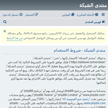
منتدى الشبكة
الأسئلة المتكررة
القوانين
التسجيل
تسجيل الدخول
ب
فهرس المنتدى
ح
يمكنك التسجيل والتفعيل عبر بريدك الالكتروني، راجع صندوق الـJunk، ولأي مشكلة
ث
يمكنك التواصل مع مدير المنتدى عبر أي من وسائل التواصل الاجتماعي
من هذا الرابط
.
منتدى الشبكة - شروط الاستخدام
بدخولك ”منتدى الشبكة“ (المشار إليها بـ”نحن“، ”منتدى الشبكة“,
”https://alitweel.ly/montada“) فإنك توافق قانونيا على الشروط التالية، إذا كنت غير
موافق على الالتزام قانونيا بهذه الشروط فعليك ألا تدخل أو/و تستعمل ”منتدى الشبكة“،
ربما نغير في هذه الشروط في أي وقت سنعمل جهدنا لإبلاغك بذلك، ومع أنه من الحكمة
أن تطالع هذه الشروط من وقت لآخر فإنه باستمرارك في الدخول واستعمال ”منتدى
الشبكة“ بعد تعديل الشروط يعني أنك موافق قانونيا على الالتزام بها بعد تعديها أو/و
إضافتها.
منتدياتنا مدعومة من برنامج phpBB (ويشار إليه بهم أو ”برنامج phpBB“ أو
“www.phpbb.com” أو ”phpBB Limited“ أو ”phpBB Teams“) وهو برنامج منتديات
مرخص تحت “
رخصة جنو العمومية v2
” (يشار إليها بـ ”GPL“) ومن الممكن تحميله من
www.phpbb.com
.يسهل برنامج phpbb المناقشات القائمة على الإنترنت ؛ phpbb
Limited ليست مسؤوله عن السماح و/أو عدم السماح بالمحتوى و/أو السلوك المباح.