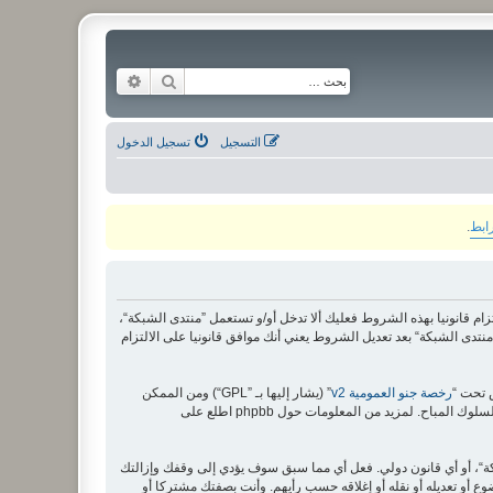
بحث
بحث متقدم
التسجيل
تسجيل الدخول
رابط
.
لى الشروط التالية، إذا كنت غير موافق على الالتزام قانونيا بهذه الشروط فعليك ألا تدخل أو/و تستعمل ”منتدى الشبكة“،
دى الشبكة“ بعد تعديل الشروط يعني أنك موافق قانونيا على الالتزام
رخصة جنو العمومية v2
” (يشار إليها بـ ”GPL“) ومن الممكن
ة“، أو أي قانون دولي. فعل أي مما سبق سوف يؤدي إلى وقفك وإزالتك
وع أو تعديله أو نقله أو إغلاقه حسب رأيهم. وأنت بصفتك مشتركا أو