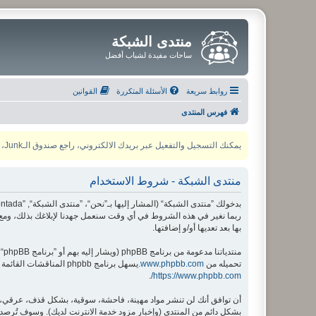
منتدى الشبكة
ساحات مفيدة لشباب أفضل
روابط سريعة
الأسئلة المتكررة
القوانين
فهرس المنتدى
يمكنك التسجيل والتفعيل عبر بريدك الالكتروني، راجع صندوق الـJunk، ولأي مشكلة يمكنك التواصل مع مدير المنتدى عبر أي من وسائل التواصل الاجتماعي
منتدى الشبكة - شروط الاستخدام
ربما نغير في هذه الشروط في أي وقت سنعمل جهدنا لإبلاغك بذلك، ومع 
بها بعد تعديها أو/و إضافتها.
منتدياتنا مدعومة من برنامج phpBB (ويشار إليه بهم أو ”برنامج phpBB“ أو “www.phpbb.com” أو ”phpBB Limited“ أو ”phpBB Teams“) وهو برنامج منتديات مرخص تحت “
تحميله من
www.phpbb.com
.يسهل برنامج phpbb المناقشات القائمة على الإنترنت ؛ phpbb Limited ليست مسؤوله عن السماح و/أو عدم السماح بالمحتوى و/أو السلوك المباح. لمزيد من المعلومات حول phpbb اطلع على
.
https://www.phpbb.com/
أن توافق أنك لن تنشر مواد مهينة، فاحشة، سوقية، بشكل قذف، عرقي، م
بشكل دائم من المنتدى (وإخبار مزود خدمة الانترنت لديك). وسوف تُرصد ع