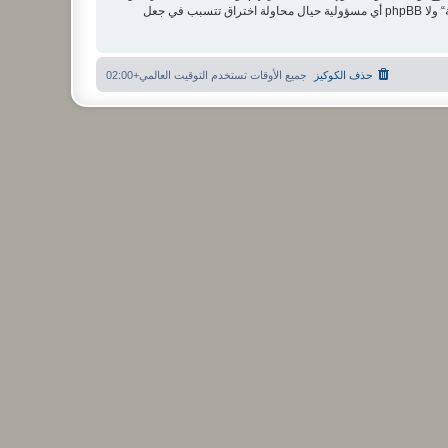
مستخدما توافق أن تخزن المعلومات المدخلة كلها سابقًا في قاعدة بيانات. وحيث أن هذه المعلومات لن تُـعرض إلى أي جهة ثالثة دون علمك، لن يتحمل ”منتدى الشبكة“ ولا phpBB أي مسؤولية حيال محاولة اختراق تتسبب في جعل
حذف الكوكيز
جميع الأوقات تستخدم
التوقيت العالمي+02:00