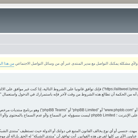
من هذا ال
بدخولك ”منتدى الشبكة“ (المشار إليها بـ”نحن“، ”منتدى الشبكة“, ”https://alitweel.ly/montada“) فإنك توافق قانونيا ع
أنه من الحكمة أن تطالع هذه الشروط من وقت لآخر فإنه باستمرارك في الدخول واستعمال ”منت
هدد، جنسي أو أي نوع يخالف القانون المتبع في دولتك أو الدولة حيث تستظيف ”منتدى الشبك
ناوين الآي بي كلها لفرض هذه القوانين. أنت توافق أن ”منتدى الشبكة“ له الحق بإزالة أي موض