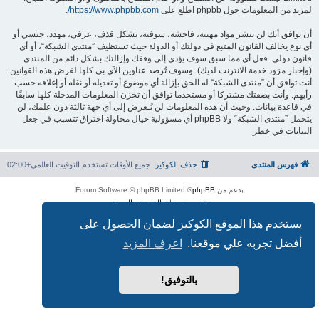
لمزيد من المعلومات حول phpbb اطلع على
https://www.phpbb.com/
.
أن توافق أنك لن تنشر مواد مهينة، فاحشة، سوقية، بشكل قذف، عرقي، مهدد، جنسي أو
أي نوع يخالف القانون المتبع في دولتك أو الدولة حيث تستظيف ”منتدى الشبكة“، أو أي
قانون دولي. فعل أي مما سبق سوف يؤدي إلى وقفك وإزالتك بشكل دائم من المنتدى
(وإخبار مزود خدمة الانترنت لديك). وسوف تُرصد عناوين الآي بي كلها لفرض هذه القوانين.
أنت توافق أن ”منتدى الشبكة“ له الحق بإزالة أي موضوع أو تعديله أو نقله أو إغلاقه حسب
رأيهم. وأنت بصفتك مشتركا أو مستخدما توافق أن تخزن المعلومات المدخلة كلها سابقًا
في قاعدة بيانات. وحيث أن هذه المعلومات لن تُـعرض إلى أي جهة ثالثة دون علمك، لن
يتحمل ”منتدى الشبكة“ ولا phpBB أي مسؤولية حيال محاولة اختراق تتسبب في جعل
البيانات في خطر
فهرس المنتدى
حذف الكوكيز
جميع الأوقات تستخدم
التوقيت العالمي+02:00
بدعم من
phpBB
® Forum Software © phpBB Limited
الترجمة برعاية
المنتديات العربية
الخصوصية
|
الشروط
يستخدم هذا الموقع الكوكيز لضمان الحصول على
أفضل تجربه علي موقعنا.
اعرف المزيد
بالتوفيق!