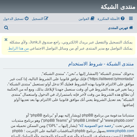
منتدى الشبكة
الأسئلة المتكررة
القوانين
التسجيل
تسجيل الدخول
ب
فهرس المنتدى
ح
يمكنك التسجيل والتفعيل عبر بريدك الالكتروني، راجع صندوق الـJunk، ولأي مشكلة
ث
يمكنك التواصل مع مدير المنتدى عبر أي من وسائل التواصل الاجتماعي
من هذا الرابط
.
منتدى الشبكة - شروط الاستخدام
بدخولك ”منتدى الشبكة“ (المشار إليها بـ”نحن“، ”منتدى الشبكة“,
”https://alitweel.ly/montada“) فإنك توافق قانونيا على الشروط التالية، إذا كنت غير
موافق على الالتزام قانونيا بهذه الشروط فعليك ألا تدخل أو/و تستعمل ”منتدى الشبكة“،
ربما نغير في هذه الشروط في أي وقت سنعمل جهدنا لإبلاغك بذلك، ومع أنه من الحكمة
أن تطالع هذه الشروط من وقت لآخر فإنه باستمرارك في الدخول واستعمال ”منتدى
الشبكة“ بعد تعديل الشروط يعني أنك موافق قانونيا على الالتزام بها بعد تعديها أو/و
إضافتها.
منتدياتنا مدعومة من برنامج phpBB (ويشار إليه بهم أو ”برنامج phpBB“ أو
“www.phpbb.com” أو ”phpBB Limited“ أو ”phpBB Teams“) وهو برنامج منتديات
مرخص تحت “
رخصة جنو العمومية v2
” (يشار إليها بـ ”GPL“) ومن الممكن تحميله من
www.phpbb.com
.يسهل برنامج phpbb المناقشات القائمة على الإنترنت ؛ phpbb
Limited ليست مسؤوله عن السماح و/أو عدم السماح بالمحتوى و/أو السلوك المباح.