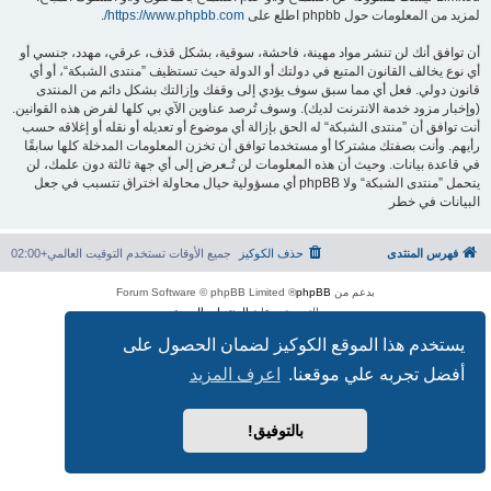
لمزيد من المعلومات حول phpbb اطلع على
https://www.phpbb.com/
.
أن توافق أنك لن تنشر مواد مهينة، فاحشة، سوقية، بشكل قذف، عرقي، مهدد، جنسي أو
أي نوع يخالف القانون المتبع في دولتك أو الدولة حيث تستظيف ”منتدى الشبكة“، أو أي
قانون دولي. فعل أي مما سبق سوف يؤدي إلى وقفك وإزالتك بشكل دائم من المنتدى
(وإخبار مزود خدمة الانترنت لديك). وسوف تُرصد عناوين الآي بي كلها لفرض هذه القوانين.
أنت توافق أن ”منتدى الشبكة“ له الحق بإزالة أي موضوع أو تعديله أو نقله أو إغلاقه حسب
رأيهم. وأنت بصفتك مشتركا أو مستخدما توافق أن تخزن المعلومات المدخلة كلها سابقًا
في قاعدة بيانات. وحيث أن هذه المعلومات لن تُـعرض إلى أي جهة ثالثة دون علمك، لن
يتحمل ”منتدى الشبكة“ ولا phpBB أي مسؤولية حيال محاولة اختراق تتسبب في جعل
البيانات في خطر
فهرس المنتدى
حذف الكوكيز
جميع الأوقات تستخدم
التوقيت العالمي+02:00
بدعم من
phpBB
® Forum Software © phpBB Limited
الترجمة برعاية
المنتديات العربية
الخصوصية
|
الشروط
يستخدم هذا الموقع الكوكيز لضمان الحصول على
أفضل تجربه علي موقعنا.
اعرف المزيد
بالتوفيق!