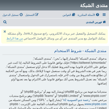
منتدى الشبكة
الأسئلة المتكررة
القوانين
التسجيل
تسجيل الدخول
ب
فهرس المنتدى
ح
يمكنك التسجيل والتفعيل عبر بريدك الالكتروني، راجع صندوق الـJunk، ولأي مشكلة
ث
يمكنك التواصل مع مدير المنتدى عبر أي من وسائل التواصل الاجتماعي
من هذا الرابط
.
منتدى الشبكة - شروط الاستخدام
بدخولك ”منتدى الشبكة“ (المشار إليها بـ”نحن“، ”منتدى الشبكة“,
”https://alitweel.ly/montada“) فإنك توافق قانونيا على الشروط التالية، إذا كنت غير
موافق على الالتزام قانونيا بهذه الشروط فعليك ألا تدخل أو/و تستعمل ”منتدى الشبكة“،
ربما نغير في هذه الشروط في أي وقت سنعمل جهدنا لإبلاغك بذلك، ومع أنه من الحكمة
أن تطالع هذه الشروط من وقت لآخر فإنه باستمرارك في الدخول واستعمال ”منتدى
الشبكة“ بعد تعديل الشروط يعني أنك موافق قانونيا على الالتزام بها بعد تعديها أو/و
إضافتها.
منتدياتنا مدعومة من برنامج phpBB (ويشار إليه بهم أو ”برنامج phpBB“ أو
“www.phpbb.com” أو ”phpBB Limited“ أو ”phpBB Teams“) وهو برنامج منتديات
مرخص تحت “
رخصة جنو العمومية v2
” (يشار إليها بـ ”GPL“) ومن الممكن تحميله من
www.phpbb.com
.يسهل برنامج phpbb المناقشات القائمة على الإنترنت ؛ phpbb
Limited ليست مسؤوله عن السماح و/أو عدم السماح بالمحتوى و/أو السلوك المباح.