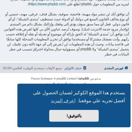
لمزيد من المعلومات حول phpbb اطلع على
https://www.phpbb.com/
.
أن توافق أنك لن تنشر مواد مهينة، فاحشة، سوقية، بشكل قذف، عرقي، مهدد، جنسي أو
أي نوع يخالف القانون المتبع في دولتك أو الدولة حيث تستظيف ”منتدى الشبكة“، أو أي
قانون دولي. فعل أي مما سبق سوف يؤدي إلى وقفك وإزالتك بشكل دائم من المنتدى
(وإخبار مزود خدمة الانترنت لديك). وسوف تُرصد عناوين الآي بي كلها لفرض هذه القوانين.
أنت توافق أن ”منتدى الشبكة“ له الحق بإزالة أي موضوع أو تعديله أو نقله أو إغلاقه حسب
رأيهم. وأنت بصفتك مشتركا أو مستخدما توافق أن تخزن المعلومات المدخلة كلها سابقًا
في قاعدة بيانات. وحيث أن هذه المعلومات لن تُـعرض إلى أي جهة ثالثة دون علمك، لن
يتحمل ”منتدى الشبكة“ ولا phpBB أي مسؤولية حيال محاولة اختراق تتسبب في جعل
البيانات في خطر
فهرس المنتدى
حذف الكوكيز
جميع الأوقات تستخدم
التوقيت العالمي+02:00
بدعم من
phpBB
® Forum Software © phpBB Limited
الترجمة برعاية
المنتديات العربية
الخصوصية
|
الشروط
يستخدم هذا الموقع الكوكيز لضمان الحصول على
أفضل تجربه علي موقعنا.
اعرف المزيد
بالتوفيق!