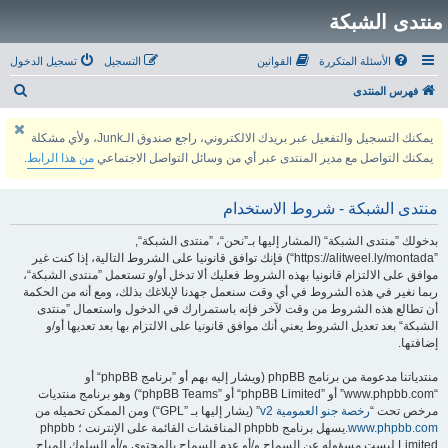
منتدى الشبكة
الأسئلة المتكررة
القوانين
التسجيل
تسجيل الدخول
ب
فهرس المنتدى
ح
يمكنك التسجيل والتفعيل عبر بريدك الالكتروني، راجع صندوق الـJunk، ولأي مشكلة
ث
يمكنك التواصل مع مدير المنتدى عبر أي من وسائل التواصل الاجتماعي
من هذا الرابط
.
منتدى الشبكة - شروط الاستخدام
بدخولك ”منتدى الشبكة“ (المشار إليها بـ”نحن“، ”منتدى الشبكة“,
”https://alitweel.ly/montada“) فإنك توافق قانونيا على الشروط التالية، إذا كنت غير
موافق على الالتزام قانونيا بهذه الشروط فعليك ألا تدخل أو/و تستعمل ”منتدى الشبكة“،
ربما نغير في هذه الشروط في أي وقت سنعمل جهدنا لإبلاغك بذلك، ومع أنه من الحكمة
أن تطالع هذه الشروط من وقت لآخر فإنه باستمرارك في الدخول واستعمال ”منتدى
الشبكة“ بعد تعديل الشروط يعني أنك موافق قانونيا على الالتزام بها بعد تعديها أو/و
إضافتها.
منتدياتنا مدعومة من برنامج phpBB (ويشار إليه بهم أو ”برنامج phpBB“ أو
“www.phpbb.com” أو ”phpBB Limited“ أو ”phpBB Teams“) وهو برنامج منتديات
مرخص تحت “
رخصة جنو العمومية v2
” (يشار إليها بـ ”GPL“) ومن الممكن تحميله من
www.phpbb.com
.يسهل برنامج phpbb المناقشات القائمة على الإنترنت ؛ phpbb
Limited ليست مسؤوله عن السماح و/أو عدم السماح بالمحتوى و/أو السلوك المباح.