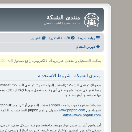
منتدى الشبكة
ساحات مفيدة لشباب أفضل
روابط سريعة
الأسئلة المتكررة
القوانين
فهرس المنتدى
يمكنك التسجيل والتفعيل عبر بريدك الالكتروني، راجع صندوق الـJunk، ولأي مشكلة يمكنك التواصل مع مدير المنتدى عبر أي من وسائل التواصل الاجتماعي
منتدى الشبكة - شروط الاستخدام
ربما نغير في هذه الشروط في أي وقت سنعمل جهدنا لإبلاغك بذلك، ومع 
بها بعد تعديها أو/و إضافتها.
منتدياتنا مدعومة من برنامج phpBB (ويشار إليه بهم أو ”برنامج phpBB“ أو “www.phpbb.com” أو ”phpBB Limited“ أو ”phpBB Teams“) وهو برنامج منتديات مرخص تحت “
تحميله من
www.phpbb.com
.يسهل برنامج phpbb المناقشات القائمة على الإنترنت ؛ phpbb Limited ليست مسؤوله عن السماح و/أو عدم السماح بالمحتوى و/أو السلوك المباح. لمزيد من المعلومات حول phpbb اطلع على
.
https://www.phpbb.com/
أن توافق أنك لن تنشر مواد مهينة، فاحشة، سوقية، بشكل قذف، عرقي، م
بشكل دائم من المنتدى (وإخبار مزود خدمة الانترنت لديك). وسوف تُرصد ع