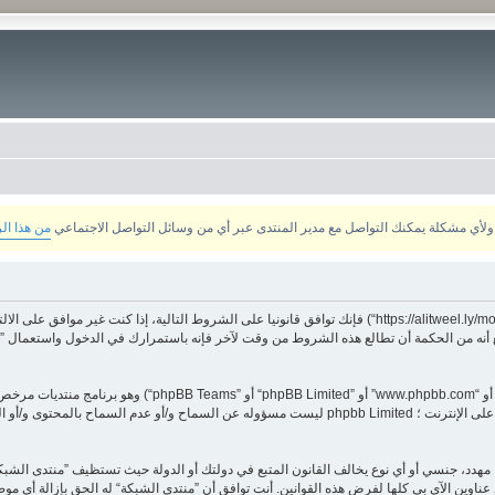
من هذا ال
بدخولك ”منتدى الشبكة“ (المشار إليها بـ”نحن“، ”منتدى الشبكة“, ”https://alitweel.ly/montada“) فإنك توافق قانونيا ع
أنه من الحكمة أن تطالع هذه الشروط من وقت لآخر فإنه باستمرارك في الدخول واستعمال ”منت
هدد، جنسي أو أي نوع يخالف القانون المتبع في دولتك أو الدولة حيث تستظيف ”منتدى الشبك
ناوين الآي بي كلها لفرض هذه القوانين. أنت توافق أن ”منتدى الشبكة“ له الحق بإزالة أي موض