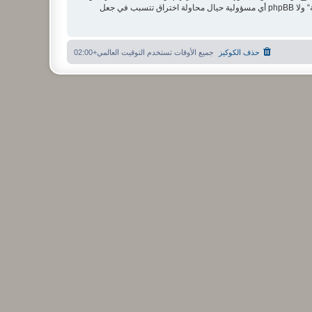
مستخدما توافق أن تخزن المعلومات المدخلة كلها سابقًا في قاعدة بيانات. وحيث أن هذه المعلومات لن تُـعرض إلى أي جهة ثالثة دون علمك، لن يتحمل ”منتدى الشبكة“ ولا phpBB أي مسؤولية حيال محاولة اختراق تتسبب في جعل
حذف الكوكيز
جميع الأوقات تستخدم
التوقيت العالمي+02:00