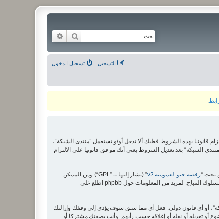
بحث
بحث متقدم
التسجيل
تسجيل الدخول
رابط
.
لى الشروط التالية، إذا كنت غير موافق على الالتزام قانونيا بهذه الشروط فعليك ألا تدخل أو/و تستعمل ”منتدى الشبكة“،
دى الشبكة“ بعد تعديل الشروط يعني أنك موافق قانونيا على الالتزام
رخصة جنو العمومية v2
” (يشار إليها بـ ”GPL“) ومن الممكن
ة“، أو أي قانون دولي. فعل أي مما سبق سوف يؤدي إلى وقفك وإزالتك
وع أو تعديله أو نقله أو إغلاقه حسب رأيهم. وأنت بصفتك مشتركا أو