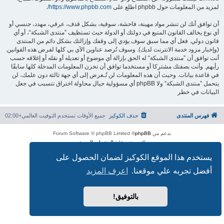
لمزيد من المعلومات حول phpbb اطلع على
https://www.phpbb.com/
.
أن توافق أنك لن تنشر مواد مهينة، فاحشة، سوقية، بشكل قذف، عرقي، مهدد، جنسي أو
أي نوع يخالف القانون المتبع في دولتك أو الدولة حيث تستظيف ”منتدى الشبكة“، أو أي
قانون دولي. فعل أي مما سبق سوف يؤدي إلى وقفك وإزالتك بشكل دائم من المنتدى
(وإخبار مزود خدمة الانترنت لديك). وسوف تُرصد عناوين الآي بي كلها لفرض هذه القوانين.
أنت توافق أن ”منتدى الشبكة“ له الحق بإزالة أي موضوع أو تعديله أو نقله أو إغلاقه حسب
رأيهم. وأنت بصفتك مشتركا أو مستخدما توافق أن تخزن المعلومات المدخلة كلها سابقًا
في قاعدة بيانات. وحيث أن هذه المعلومات لن تُـعرض إلى أي جهة ثالثة دون علمك، لن
يتحمل ”منتدى الشبكة“ ولا phpBB أي مسؤولية حيال محاولة اختراق تتسبب في جعل
البيانات في خطر
فهرس المنتدى
حذف الكوكيز
جميع الأوقات تستخدم
التوقيت العالمي+02:00
بدعم من
phpBB
® Forum Software © phpBB Limited
الترجمة برعاية
المنتديات العربية
الخصوصية
|
الشروط
يستخدم هذا الموقع الكوكيز لضمان الحصول على
أفضل تجربه علي موقعنا.
اعرف المزيد
بالتوفيق!