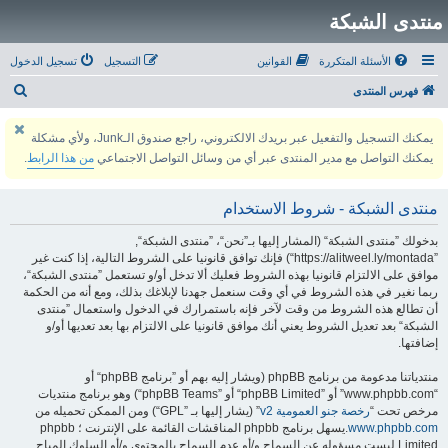
منتدى الشبكة
الأسئلة المتكررة
القوانين
التسجيل
تسجيل الدخول
ب
فهرس المنتدى
ح
يمكنك التسجيل والتفعيل عبر بريدك الالكتروني، راجع صندوق الـJunk، ولأي مشكلة
ث
يمكنك التواصل مع مدير المنتدى عبر أي من وسائل التواصل الاجتماعي
من هذا الرابط
.
منتدى الشبكة - شروط الاستخدام
بدخولك ”منتدى الشبكة“ (المشار إليها بـ”نحن“، ”منتدى الشبكة“,
”https://alitweel.ly/montada“) فإنك توافق قانونيا على الشروط التالية، إذا كنت غير
موافق على الالتزام قانونيا بهذه الشروط فعليك ألا تدخل أو/و تستعمل ”منتدى الشبكة“،
ربما نغير في هذه الشروط في أي وقت سنعمل جهدنا لإبلاغك بذلك، ومع أنه من الحكمة
أن تطالع هذه الشروط من وقت لآخر فإنه باستمرارك في الدخول واستعمال ”منتدى
الشبكة“ بعد تعديل الشروط يعني أنك موافق قانونيا على الالتزام بها بعد تعديها أو/و
إضافتها.
منتدياتنا مدعومة من برنامج phpBB (ويشار إليه بهم أو ”برنامج phpBB“ أو
“www.phpbb.com” أو ”phpBB Limited“ أو ”phpBB Teams“) وهو برنامج منتديات
مرخص تحت “
رخصة جنو العمومية v2
” (يشار إليها بـ ”GPL“) ومن الممكن تحميله من
www.phpbb.com
.يسهل برنامج phpbb المناقشات القائمة على الإنترنت ؛ phpbb
Limited ليست مسؤوله عن السماح و/أو عدم السماح بالمحتوى و/أو السلوك المباح.