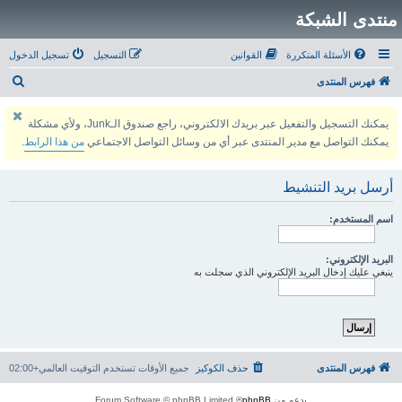
منتدى الشبكة
الأسئلة المتكررة
القوانين
التسجيل
تسجيل الدخول
ب
فهرس المنتدى
ح
يمكنك التسجيل والتفعيل عبر بريدك الالكتروني، راجع صندوق الـJunk، ولأي مشكلة
ث
يمكنك التواصل مع مدير المنتدى عبر أي من وسائل التواصل الاجتماعي
من هذا الرابط
.
أرسل بريد التنشيط
اسم المستخدم:
البريد الإلكتروني:
ينبغي عليك إدخال البريد الإلكتروني الذي سجلت به
فهرس المنتدى
حذف الكوكيز
جميع الأوقات تستخدم
التوقيت العالمي+02:00
بدعم من
phpBB
® Forum Software © phpBB Limited