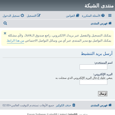
منتدى الشبكة
الأسئلة المتكررة
القوانين
التسجيل
تسجيل الدخول
ب
فهرس المنتدى
ح
يمكنك التسجيل والتفعيل عبر بريدك الالكتروني، راجع صندوق الـJunk، ولأي مشكلة
ث
يمكنك التواصل مع مدير المنتدى عبر أي من وسائل التواصل الاجتماعي
من هذا الرابط
.
أرسل بريد التنشيط
اسم المستخدم:
البريد الإلكتروني:
ينبغي عليك إدخال البريد الإلكتروني الذي سجلت به
فهرس المنتدى
حذف الكوكيز
جميع الأوقات تستخدم
التوقيت العالمي+02:00
بدعم من
phpBB
® Forum Software © phpBB Limited