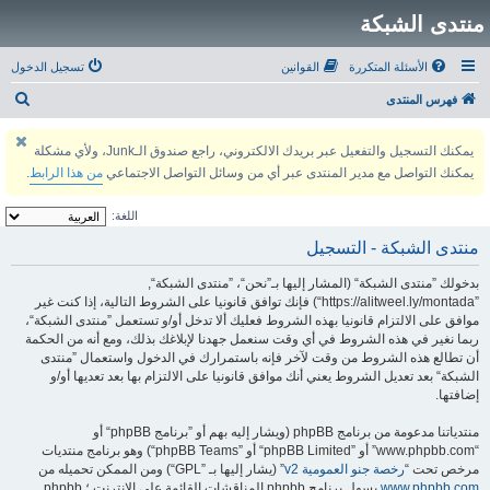
منتدى الشبكة
الأسئلة المتكررة
القوانين
تسجيل الدخول
ب
فهرس المنتدى
ح
يمكنك التسجيل والتفعيل عبر بريدك الالكتروني، راجع صندوق الـJunk، ولأي مشكلة
ث
يمكنك التواصل مع مدير المنتدى عبر أي من وسائل التواصل الاجتماعي
من هذا الرابط
.
اللغة:
منتدى الشبكة - التسجيل
بدخولك ”منتدى الشبكة“ (المشار إليها بـ”نحن“، ”منتدى الشبكة“,
”https://alitweel.ly/montada“) فإنك توافق قانونيا على الشروط التالية، إذا كنت غير
موافق على الالتزام قانونيا بهذه الشروط فعليك ألا تدخل أو/و تستعمل ”منتدى الشبكة“،
ربما نغير في هذه الشروط في أي وقت سنعمل جهدنا لإبلاغك بذلك، ومع أنه من الحكمة
أن تطالع هذه الشروط من وقت لآخر فإنه باستمرارك في الدخول واستعمال ”منتدى
الشبكة“ بعد تعديل الشروط يعني أنك موافق قانونيا على الالتزام بها بعد تعديها أو/و
إضافتها.
منتدياتنا مدعومة من برنامج phpBB (ويشار إليه بهم أو ”برنامج phpBB“ أو
“www.phpbb.com” أو ”phpBB Limited“ أو ”phpBB Teams“) وهو برنامج منتديات
مرخص تحت “
رخصة جنو العمومية v2
” (يشار إليها بـ ”GPL“) ومن الممكن تحميله من
www.phpbb.com
.يسهل برنامج phpbb المناقشات القائمة على الإنترنت ؛ phpbb