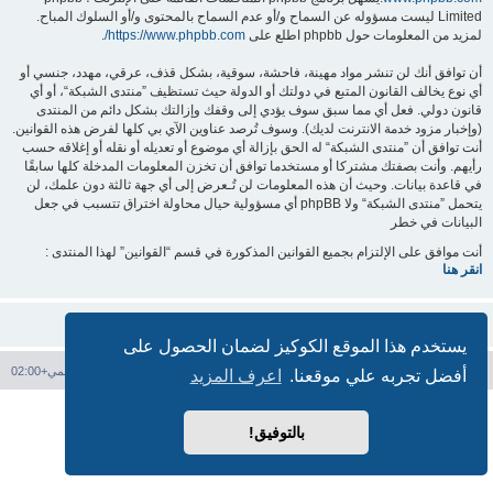
Limited ليست مسؤوله عن السماح و/أو عدم السماح بالمحتوى و/أو السلوك المباح.
لمزيد من المعلومات حول phpbb اطلع على
https://www.phpbb.com/
.
أن توافق أنك لن تنشر مواد مهينة، فاحشة، سوقية، بشكل قذف، عرقي، مهدد، جنسي أو
أي نوع يخالف القانون المتبع في دولتك أو الدولة حيث تستظيف ”منتدى الشبكة“، أو أي
قانون دولي. فعل أي مما سبق سوف يؤدي إلى وقفك وإزالتك بشكل دائم من المنتدى
(وإخبار مزود خدمة الانترنت لديك). وسوف تُرصد عناوين الآي بي كلها لفرض هذه القوانين.
أنت توافق أن ”منتدى الشبكة“ له الحق بإزالة أي موضوع أو تعديله أو نقله أو إغلاقه حسب
رأيهم. وأنت بصفتك مشتركا أو مستخدما توافق أن تخزن المعلومات المدخلة كلها سابقًا
في قاعدة بيانات. وحيث أن هذه المعلومات لن تُـعرض إلى أي جهة ثالثة دون علمك، لن
يتحمل ”منتدى الشبكة“ ولا phpBB أي مسؤولية حيال محاولة اختراق تتسبب في جعل
البيانات في خطر
أنت موافق على الإلتزام بجميع القوانين المذكورة في قسم “القوانين” لهذا المنتدى :
انقر هنا
يستخدم هذا الموقع الكوكيز لضمان الحصول على
فهرس المنتدى
حذف الكوكيز
جميع الأوقات تستخدم
التوقيت العالمي+02:00
أفضل تجربه علي موقعنا.
اعرف المزيد
بدعم من
phpBB
® Forum Software © phpBB Limited
الترجمة برعاية
المنتديات العربية
بالتوفيق!
الخصوصية
|
الشروط