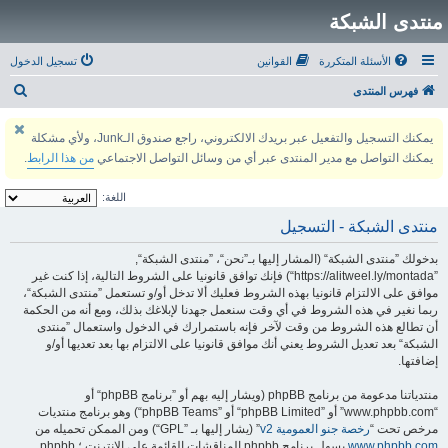
منتدى الشبكة
الأسئلة المتكررة
القوانين
تسجيل الدخول
ب
فهرس المنتدى
ح
يمكنك التسجيل والتفعيل عبر بريدك الالكتروني، راجع صندوق الـJunk، ولأي مشكلة
ث
يمكنك التواصل مع مدير المنتدى عبر أي من وسائل التواصل الاجتماعي
من هذا الرابط
.
اللغة:
منتدى الشبكة - التسجيل
بدخولك ”منتدى الشبكة“ (المشار إليها بـ”نحن“، ”منتدى الشبكة“,
”https://alitweel.ly/montada“) فإنك توافق قانونيا على الشروط التالية، إذا كنت غير
موافق على الالتزام قانونيا بهذه الشروط فعليك ألا تدخل أو/و تستعمل ”منتدى الشبكة“،
ربما نغير في هذه الشروط في أي وقت سنعمل جهدنا لإبلاغك بذلك، ومع أنه من الحكمة
أن تطالع هذه الشروط من وقت لآخر فإنه باستمرارك في الدخول واستعمال ”منتدى
الشبكة“ بعد تعديل الشروط يعني أنك موافق قانونيا على الالتزام بها بعد تعديها أو/و
إضافتها.
منتدياتنا مدعومة من برنامج phpBB (ويشار إليه بهم أو ”برنامج phpBB“ أو
“www.phpbb.com” أو ”phpBB Limited“ أو ”phpBB Teams“) وهو برنامج منتديات
مرخص تحت “
رخصة جنو العمومية v2
” (يشار إليها بـ ”GPL“) ومن الممكن تحميله من
www.phpbb.com
.يسهل برنامج phpbb المناقشات القائمة على الإنترنت ؛ phpbb