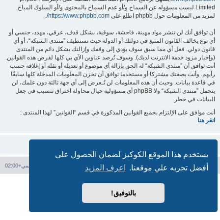
Limited ليست مسؤوله عن السماح و/أو عدم السماح بالمحتوى و/أو السلوك المباح.
لمزيد من المعلومات حول phpbb اطلع على
https://www.phpbb.com/
.
أن توافق أنك لن تنشر مواد مهينة، فاحشة، سوقية، بشكل قذف، عرقي، مهدد، جنسي أو
أي نوع يخالف القانون المتبع في دولتك أو الدولة حيث تستظيف ”منتدى الشبكة“، أو أي
قانون دولي. فعل أي مما سبق سوف يؤدي إلى وقفك وإزالتك بشكل دائم من المنتدى
(وإخبار مزود خدمة الانترنت لديك). وسوف تُرصد عناوين الآي بي كلها لفرض هذه القوانين.
أنت توافق أن ”منتدى الشبكة“ له الحق بإزالة أي موضوع أو تعديله أو نقله أو إغلاقه حسب
رأيهم. وأنت بصفتك مشتركا أو مستخدما توافق أن تخزن المعلومات المدخلة كلها سابقًا
في قاعدة بيانات. وحيث أن هذه المعلومات لن تُـعرض إلى أي جهة ثالثة دون علمك، لن
يتحمل ”منتدى الشبكة“ ولا phpBB أي مسؤولية حيال محاولة اختراق تتسبب في جعل
البيانات في خطر
أنت موافق على الإلتزام بجميع القوانين المذكورة في قسم “القوانين” لهذا المنتدى :
انقر هنا
يستخدم هذا الموقع الكوكيز لضمان الحصول على
فهرس المنتدى
حذف الكوكيز
جميع الأوقات تستخدم
التوقيت العالمي+02:00
أفضل تجربه علي موقعنا.
اعرف المزيد
بدعم من
phpBB
® Forum Software © phpBB Limited
الترجمة برعاية
المنتديات العربية
بالتوفيق!
الخصوصية
|
الشروط