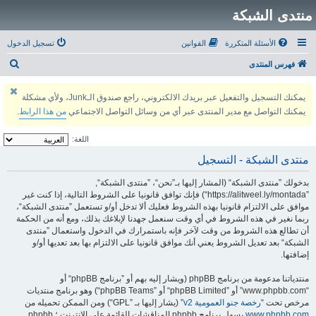
منتدى الشبكة
الأسئلة المتكررة
القوانين
تسجيل الدخول
ب
فهرس المنتدى
ح
يمكنك التسجيل والتفعيل عبر بريدك الالكتروني، راجع صندوق الـJunk، ولأي مشكلة
ث
يمكنك التواصل مع مدير المنتدى عبر أي من وسائل التواصل الاجتماعي
من هذا الرابط
.
اللغة:
منتدى الشبكة - التسجيل
بدخولك ”منتدى الشبكة“ (المشار إليها بـ”نحن“، ”منتدى الشبكة“,
”https://alitweel.ly/montada“) فإنك توافق قانونيا على الشروط التالية، إذا كنت غير
موافق على الالتزام قانونيا بهذه الشروط فعليك ألا تدخل أو/و تستعمل ”منتدى الشبكة“،
ربما نغير في هذه الشروط في أي وقت سنعمل جهدنا لإبلاغك بذلك، ومع أنه من الحكمة
أن تطالع هذه الشروط من وقت لآخر فإنه باستمرارك في الدخول واستعمال ”منتدى
الشبكة“ بعد تعديل الشروط يعني أنك موافق قانونيا على الالتزام بها بعد تعديها أو/و
إضافتها.
منتدياتنا مدعومة من برنامج phpBB (ويشار إليه بهم أو ”برنامج phpBB“ أو
“www.phpbb.com” أو ”phpBB Limited“ أو ”phpBB Teams“) وهو برنامج منتديات
مرخص تحت “
رخصة جنو العمومية v2
” (يشار إليها بـ ”GPL“) ومن الممكن تحميله من
www.phpbb.com
.يسهل برنامج phpbb المناقشات القائمة على الإنترنت ؛ phpbb