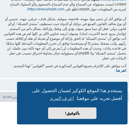
Limited ليست مسؤوله عن السماح و/أو عدم السماح بالمحتوى و/أو السلوك المباح.
لمزيد من المعلومات حول phpbb اطلع على
https://www.phpbb.com/
.
أن توافق أنك لن تنشر مواد مهينة، فاحشة، سوقية، بشكل قذف، عرقي، مهدد، جنسي أو
أي نوع يخالف القانون المتبع في دولتك أو الدولة حيث تستظيف ”منتدى الشبكة“، أو أي
قانون دولي. فعل أي مما سبق سوف يؤدي إلى وقفك وإزالتك بشكل دائم من المنتدى
(وإخبار مزود خدمة الانترنت لديك). وسوف تُرصد عناوين الآي بي كلها لفرض هذه القوانين.
أنت توافق أن ”منتدى الشبكة“ له الحق بإزالة أي موضوع أو تعديله أو نقله أو إغلاقه حسب
رأيهم. وأنت بصفتك مشتركا أو مستخدما توافق أن تخزن المعلومات المدخلة كلها سابقًا
في قاعدة بيانات. وحيث أن هذه المعلومات لن تُـعرض إلى أي جهة ثالثة دون علمك، لن
يتحمل ”منتدى الشبكة“ ولا phpBB أي مسؤولية حيال محاولة اختراق تتسبب في جعل
البيانات في خطر
أنت موافق على الإلتزام بجميع القوانين المذكورة في قسم “القوانين” لهذا المنتدى :
انقر هنا
يستخدم هذا الموقع الكوكيز لضمان الحصول على
فهرس المنتدى
حذف الكوكيز
جميع الأوقات تستخدم
التوقيت العالمي+02:00
أفضل تجربه علي موقعنا.
اعرف المزيد
بدعم من
phpBB
® Forum Software © phpBB Limited
الترجمة برعاية
المنتديات العربية
بالتوفيق!
الخصوصية
|
الشروط