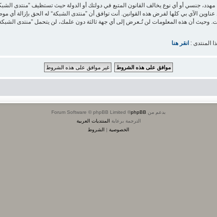
هدد، جنسي أو أي نوع يخالف القانون المتبع في دولتك أو الدولة حيث تستظيف ”منتدى الشبك
ناوين الآي بي كلها لفرض هذه القوانين. أنت توافق أن ”منتدى الشبكة“ له الحق بإزالة أي موض
ا المنتدى :
انقر هنا
بدعم من
phpBB
® Forum Software © phpBB Limited
الترجمة برعاية
المنتديات العربية
الخصوصية
|
الشروط