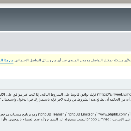
من هذا ال
بدخولك ”منتدى الشبكة“ (المشار إليها بـ”نحن“، ”منتدى الشبكة“, ”https://alitweel.ly/montada“) فإنك توافق قانونيا ع
أنه من الحكمة أن تطالع هذه الشروط من وقت لآخر فإنه باستمرارك في الدخول واستعمال ”منت