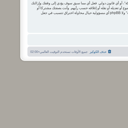
ة“، أو أي قانون دولي. فعل أي مما سبق سوف يؤدي إلى وقفك وإزالتك
وع أو تعديله أو نقله أو إغلاقه حسب رأيهم. وأنت بصفتك مشتركا أو
مستخدما توافق أن تخزن المعلومات المدخلة كلها سابقًا في قاعدة بيانات. وحيث أن هذه المعلومات لن تُـعرض إلى أي جهة ثالثة دون علمك، لن يتحمل ”منتدى الشبكة“ ولا phpBB أي مسؤولية حيال محاولة اختراق تتسبب في جعل
حذف الكوكيز
جميع الأوقات تستخدم
التوقيت العالمي+02:00