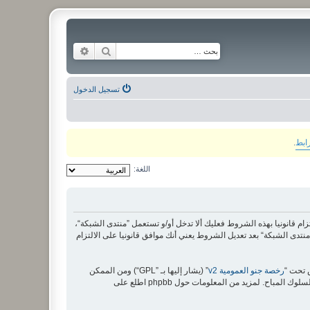
بحث
بحث متقدم
تسجيل الدخول
رابط
.
اللغة:
لى الشروط التالية، إذا كنت غير موافق على الالتزام قانونيا بهذه الشروط فعليك ألا تدخل أو/و تستعمل ”منتدى الشبكة“،
دى الشبكة“ بعد تعديل الشروط يعني أنك موافق قانونيا على الالتزام
رخصة جنو العمومية v2
” (يشار إليها بـ ”GPL“) ومن الممكن