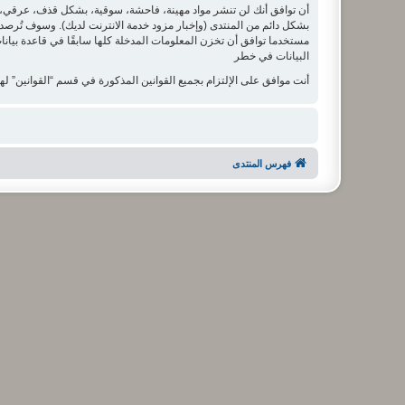
أن توافق أنك لن تنشر مواد مهينة، فاحشة، سوقية، بشكل قذف، عرقي، م
بشكل دائم من المنتدى (وإخبار مزود خدمة الانترنت لديك). وسوف تُرصد ع
البيانات في خطر
أنت موافق على الإلتزام بجميع القوانين المذكورة في قسم “القوانين” لهذ
فهرس المنتدى