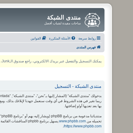
منتدى الشبكة
ساحات مفيدة لشباب أفضل
روابط سريعة
الأسئلة المتكررة
القوانين
فهرس المنتدى
يمكنك التسجيل والتفعيل عبر بريدك الالكتروني، راجع صندوق الـJunk، ولأي مشكلة يمكنك التواصل مع مدير المنتدى عبر أي من وسائل التواصل الاجتماعي
منتدى الشبكة - التسجيل
ربما نغير في هذه الشروط في أي وقت سنعمل جهدنا لإبلاغك بذلك، ومع 
بها بعد تعديها أو/و إضافتها.
منتدياتنا مدعومة من برنامج phpBB (ويشار إليه بهم أو ”برنامج phpBB“ أو “www.phpbb.com” أو ”phpBB Limited“ أو ”phpBB Teams“) وهو برنامج منتديات مرخص تحت “
تحميله من
www.phpbb.com
.يسهل برنامج phpbb المناقشات القائمة على الإنترنت ؛ phpbb Limited ليست مسؤوله عن السماح و/أو عدم السماح بالمحتوى و/أو السلوك المباح. لمزيد من المعلومات حول phpbb اطلع على
.
https://www.phpbb.com/