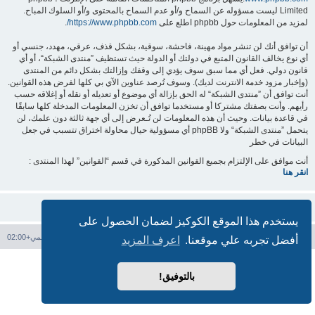
Limited ليست مسؤوله عن السماح و/أو عدم السماح بالمحتوى و/أو السلوك المباح.
لمزيد من المعلومات حول phpbb اطلع على
https://www.phpbb.com/
.
أن توافق أنك لن تنشر مواد مهينة، فاحشة، سوقية، بشكل قذف، عرقي، مهدد، جنسي أو
أي نوع يخالف القانون المتبع في دولتك أو الدولة حيث تستظيف ”منتدى الشبكة“، أو أي
قانون دولي. فعل أي مما سبق سوف يؤدي إلى وقفك وإزالتك بشكل دائم من المنتدى
(وإخبار مزود خدمة الانترنت لديك). وسوف تُرصد عناوين الآي بي كلها لفرض هذه القوانين.
أنت توافق أن ”منتدى الشبكة“ له الحق بإزالة أي موضوع أو تعديله أو نقله أو إغلاقه حسب
رأيهم. وأنت بصفتك مشتركا أو مستخدما توافق أن تخزن المعلومات المدخلة كلها سابقًا
في قاعدة بيانات. وحيث أن هذه المعلومات لن تُـعرض إلى أي جهة ثالثة دون علمك، لن
يتحمل ”منتدى الشبكة“ ولا phpBB أي مسؤولية حيال محاولة اختراق تتسبب في جعل
البيانات في خطر
أنت موافق على الإلتزام بجميع القوانين المذكورة في قسم “القوانين” لهذا المنتدى :
انقر هنا
يستخدم هذا الموقع الكوكيز لضمان الحصول على
فهرس المنتدى
حذف الكوكيز
جميع الأوقات تستخدم
التوقيت العالمي+02:00
أفضل تجربه علي موقعنا.
اعرف المزيد
بدعم من
phpBB
® Forum Software © phpBB Limited
الترجمة برعاية
المنتديات العربية
بالتوفيق!
الخصوصية
|
الشروط