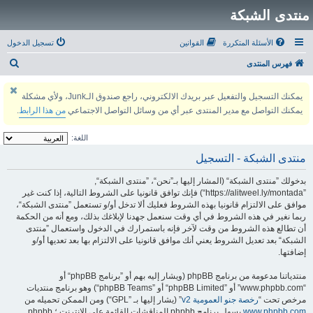
منتدى الشبكة
الأسئلة المتكررة
القوانين
تسجيل الدخول
ب
فهرس المنتدى
ح
يمكنك التسجيل والتفعيل عبر بريدك الالكتروني، راجع صندوق الـJunk، ولأي مشكلة
ث
يمكنك التواصل مع مدير المنتدى عبر أي من وسائل التواصل الاجتماعي
من هذا الرابط
.
اللغة:
منتدى الشبكة - التسجيل
بدخولك ”منتدى الشبكة“ (المشار إليها بـ”نحن“، ”منتدى الشبكة“,
”https://alitweel.ly/montada“) فإنك توافق قانونيا على الشروط التالية، إذا كنت غير
موافق على الالتزام قانونيا بهذه الشروط فعليك ألا تدخل أو/و تستعمل ”منتدى الشبكة“،
ربما نغير في هذه الشروط في أي وقت سنعمل جهدنا لإبلاغك بذلك، ومع أنه من الحكمة
أن تطالع هذه الشروط من وقت لآخر فإنه باستمرارك في الدخول واستعمال ”منتدى
الشبكة“ بعد تعديل الشروط يعني أنك موافق قانونيا على الالتزام بها بعد تعديها أو/و
إضافتها.
منتدياتنا مدعومة من برنامج phpBB (ويشار إليه بهم أو ”برنامج phpBB“ أو
“www.phpbb.com” أو ”phpBB Limited“ أو ”phpBB Teams“) وهو برنامج منتديات
مرخص تحت “
رخصة جنو العمومية v2
” (يشار إليها بـ ”GPL“) ومن الممكن تحميله من
www.phpbb.com
.يسهل برنامج phpbb المناقشات القائمة على الإنترنت ؛ phpbb