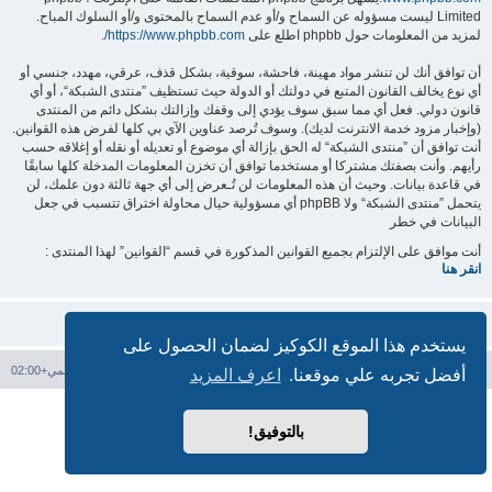
Limited ليست مسؤوله عن السماح و/أو عدم السماح بالمحتوى و/أو السلوك المباح.
لمزيد من المعلومات حول phpbb اطلع على
https://www.phpbb.com/
.
أن توافق أنك لن تنشر مواد مهينة، فاحشة، سوقية، بشكل قذف، عرقي، مهدد، جنسي أو
أي نوع يخالف القانون المتبع في دولتك أو الدولة حيث تستظيف ”منتدى الشبكة“، أو أي
قانون دولي. فعل أي مما سبق سوف يؤدي إلى وقفك وإزالتك بشكل دائم من المنتدى
(وإخبار مزود خدمة الانترنت لديك). وسوف تُرصد عناوين الآي بي كلها لفرض هذه القوانين.
أنت توافق أن ”منتدى الشبكة“ له الحق بإزالة أي موضوع أو تعديله أو نقله أو إغلاقه حسب
رأيهم. وأنت بصفتك مشتركا أو مستخدما توافق أن تخزن المعلومات المدخلة كلها سابقًا
في قاعدة بيانات. وحيث أن هذه المعلومات لن تُـعرض إلى أي جهة ثالثة دون علمك، لن
يتحمل ”منتدى الشبكة“ ولا phpBB أي مسؤولية حيال محاولة اختراق تتسبب في جعل
البيانات في خطر
أنت موافق على الإلتزام بجميع القوانين المذكورة في قسم “القوانين” لهذا المنتدى :
انقر هنا
يستخدم هذا الموقع الكوكيز لضمان الحصول على
فهرس المنتدى
حذف الكوكيز
جميع الأوقات تستخدم
التوقيت العالمي+02:00
أفضل تجربه علي موقعنا.
اعرف المزيد
بدعم من
phpBB
® Forum Software © phpBB Limited
الترجمة برعاية
المنتديات العربية
بالتوفيق!
الخصوصية
|
الشروط