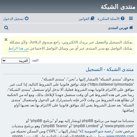
منتدى الشبكة
الأسئلة المتكررة
القوانين
تسجيل الدخول
ب
فهرس المنتدى
ح
يمكنك التسجيل والتفعيل عبر بريدك الالكتروني، راجع صندوق الـJunk، ولأي مشكلة
ث
يمكنك التواصل مع مدير المنتدى عبر أي من وسائل التواصل الاجتماعي
من هذا الرابط
.
اللغة:
منتدى الشبكة - التسجيل
بدخولك ”منتدى الشبكة“ (المشار إليها بـ”نحن“، ”منتدى الشبكة“,
”https://alitweel.ly/montada“) فإنك توافق قانونيا على الشروط التالية، إذا كنت غير
موافق على الالتزام قانونيا بهذه الشروط فعليك ألا تدخل أو/و تستعمل ”منتدى الشبكة“،
ربما نغير في هذه الشروط في أي وقت سنعمل جهدنا لإبلاغك بذلك، ومع أنه من الحكمة
أن تطالع هذه الشروط من وقت لآخر فإنه باستمرارك في الدخول واستعمال ”منتدى
الشبكة“ بعد تعديل الشروط يعني أنك موافق قانونيا على الالتزام بها بعد تعديها أو/و
إضافتها.
منتدياتنا مدعومة من برنامج phpBB (ويشار إليه بهم أو ”برنامج phpBB“ أو
“www.phpbb.com” أو ”phpBB Limited“ أو ”phpBB Teams“) وهو برنامج منتديات
مرخص تحت “
رخصة جنو العمومية v2
” (يشار إليها بـ ”GPL“) ومن الممكن تحميله من
www.phpbb.com
.يسهل برنامج phpbb المناقشات القائمة على الإنترنت ؛ phpbb