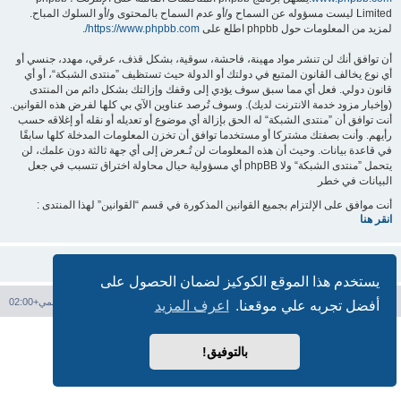
Limited ليست مسؤوله عن السماح و/أو عدم السماح بالمحتوى و/أو السلوك المباح.
لمزيد من المعلومات حول phpbb اطلع على
https://www.phpbb.com/
.
أن توافق أنك لن تنشر مواد مهينة، فاحشة، سوقية، بشكل قذف، عرقي، مهدد، جنسي أو
أي نوع يخالف القانون المتبع في دولتك أو الدولة حيث تستظيف ”منتدى الشبكة“، أو أي
قانون دولي. فعل أي مما سبق سوف يؤدي إلى وقفك وإزالتك بشكل دائم من المنتدى
(وإخبار مزود خدمة الانترنت لديك). وسوف تُرصد عناوين الآي بي كلها لفرض هذه القوانين.
أنت توافق أن ”منتدى الشبكة“ له الحق بإزالة أي موضوع أو تعديله أو نقله أو إغلاقه حسب
رأيهم. وأنت بصفتك مشتركا أو مستخدما توافق أن تخزن المعلومات المدخلة كلها سابقًا
في قاعدة بيانات. وحيث أن هذه المعلومات لن تُـعرض إلى أي جهة ثالثة دون علمك، لن
يتحمل ”منتدى الشبكة“ ولا phpBB أي مسؤولية حيال محاولة اختراق تتسبب في جعل
البيانات في خطر
أنت موافق على الإلتزام بجميع القوانين المذكورة في قسم “القوانين” لهذا المنتدى :
انقر هنا
يستخدم هذا الموقع الكوكيز لضمان الحصول على
فهرس المنتدى
حذف الكوكيز
جميع الأوقات تستخدم
التوقيت العالمي+02:00
أفضل تجربه علي موقعنا.
اعرف المزيد
بدعم من
phpBB
® Forum Software © phpBB Limited
الترجمة برعاية
المنتديات العربية
بالتوفيق!
الخصوصية
|
الشروط