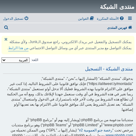
منتدى الشبكة
الأسئلة المتكررة
القوانين
تسجيل الدخول
ب
فهرس المنتدى
ح
يمكنك التسجيل والتفعيل عبر بريدك الالكتروني، راجع صندوق الـJunk، ولأي مشكلة
ث
يمكنك التواصل مع مدير المنتدى عبر أي من وسائل التواصل الاجتماعي
من هذا الرابط
.
اللغة:
منتدى الشبكة - التسجيل
بدخولك ”منتدى الشبكة“ (المشار إليها بـ”نحن“، ”منتدى الشبكة“,
”https://alitweel.ly/montada“) فإنك توافق قانونيا على الشروط التالية، إذا كنت غير
موافق على الالتزام قانونيا بهذه الشروط فعليك ألا تدخل أو/و تستعمل ”منتدى الشبكة“،
ربما نغير في هذه الشروط في أي وقت سنعمل جهدنا لإبلاغك بذلك، ومع أنه من الحكمة
أن تطالع هذه الشروط من وقت لآخر فإنه باستمرارك في الدخول واستعمال ”منتدى
الشبكة“ بعد تعديل الشروط يعني أنك موافق قانونيا على الالتزام بها بعد تعديها أو/و
إضافتها.
منتدياتنا مدعومة من برنامج phpBB (ويشار إليه بهم أو ”برنامج phpBB“ أو
“www.phpbb.com” أو ”phpBB Limited“ أو ”phpBB Teams“) وهو برنامج منتديات
مرخص تحت “
رخصة جنو العمومية v2
” (يشار إليها بـ ”GPL“) ومن الممكن تحميله من
www.phpbb.com
.يسهل برنامج phpbb المناقشات القائمة على الإنترنت ؛ phpbb