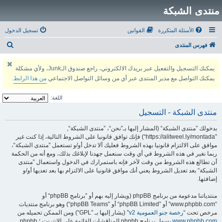
منتدى الشبكة
الأسئلة المتكررة
القوانين
تسجيل الدخول
ب
فهرس المنتدى
ح
يمكنك التسجيل والتفعيل عبر بريدك الالكتروني، راجع صندوق الـJunk، ولأي مشكلة
ث
يمكنك التواصل مع مدير المنتدى عبر أي من وسائل التواصل الاجتماعي
من هذا الرابط
.
اللغة:
منتدى الشبكة - التسجيل
بدخولك ”منتدى الشبكة“ (المشار إليها بـ”نحن“، ”منتدى الشبكة“,
”https://alitweel.ly/montada“) فإنك توافق قانونيا على الشروط التالية، إذا كنت غير
موافق على الالتزام قانونيا بهذه الشروط فعليك ألا تدخل أو/و تستعمل ”منتدى الشبكة“،
ربما نغير في هذه الشروط في أي وقت سنعمل جهدنا لإبلاغك بذلك، ومع أنه من الحكمة
أن تطالع هذه الشروط من وقت لآخر فإنه باستمرارك في الدخول واستعمال ”منتدى
الشبكة“ بعد تعديل الشروط يعني أنك موافق قانونيا على الالتزام بها بعد تعديها أو/و
إضافتها.
منتدياتنا مدعومة من برنامج phpBB (ويشار إليه بهم أو ”برنامج phpBB“ أو
“www.phpbb.com” أو ”phpBB Limited“ أو ”phpBB Teams“) وهو برنامج منتديات
مرخص تحت “
رخصة جنو العمومية v2
” (يشار إليها بـ ”GPL“) ومن الممكن تحميله من
www.phpbb.com
.يسهل برنامج phpbb المناقشات القائمة على الإنترنت ؛ phpbb