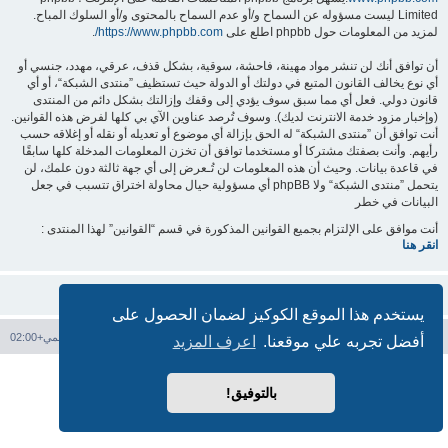
Limited ليست مسؤوله عن السماح و/أو عدم السماح بالمحتوى و/أو السلوك المباح.
لمزيد من المعلومات حول phpbb اطلع على
https://www.phpbb.com/
.
أن توافق أنك لن تنشر مواد مهينة، فاحشة، سوقية، بشكل قذف، عرقي، مهدد، جنسي أو
أي نوع يخالف القانون المتبع في دولتك أو الدولة حيث تستظيف ”منتدى الشبكة“، أو أي
قانون دولي. فعل أي مما سبق سوف يؤدي إلى وقفك وإزالتك بشكل دائم من المنتدى
(وإخبار مزود خدمة الانترنت لديك). وسوف تُرصد عناوين الآي بي كلها لفرض هذه القوانين.
أنت توافق أن ”منتدى الشبكة“ له الحق بإزالة أي موضوع أو تعديله أو نقله أو إغلاقه حسب
رأيهم. وأنت بصفتك مشتركا أو مستخدما توافق أن تخزن المعلومات المدخلة كلها سابقًا
في قاعدة بيانات. وحيث أن هذه المعلومات لن تُـعرض إلى أي جهة ثالثة دون علمك، لن
يتحمل ”منتدى الشبكة“ ولا phpBB أي مسؤولية حيال محاولة اختراق تتسبب في جعل
البيانات في خطر
أنت موافق على الإلتزام بجميع القوانين المذكورة في قسم “القوانين” لهذا المنتدى :
انقر هنا
يستخدم هذا الموقع الكوكيز لضمان الحصول على
فهرس المنتدى
حذف الكوكيز
جميع الأوقات تستخدم
التوقيت العالمي+02:00
أفضل تجربه علي موقعنا.
اعرف المزيد
بدعم من
phpBB
® Forum Software © phpBB Limited
الترجمة برعاية
المنتديات العربية
بالتوفيق!
الخصوصية
|
الشروط