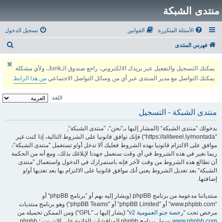
منتدى الشبكة
الأسئلة المتكررة
القوانين
تسجيل الدخول
ب
فهرس المنتدى
ح
يمكنك التسجيل والتفعيل عبر بريدك الالكتروني، راجع صندوق الـJunk، ولأي مشكلة
ث
يمكنك التواصل مع مدير المنتدى عبر أي من وسائل التواصل الاجتماعي
من هذا الرابط
.
اللغة:
منتدى الشبكة - التسجيل
بدخولك ”منتدى الشبكة“ (المشار إليها بـ”نحن“، ”منتدى الشبكة“,
”https://alitweel.ly/montada“) فإنك توافق قانونيا على الشروط التالية، إذا كنت غير
موافق على الالتزام قانونيا بهذه الشروط فعليك ألا تدخل أو/و تستعمل ”منتدى الشبكة“،
ربما نغير في هذه الشروط في أي وقت سنعمل جهدنا لإبلاغك بذلك، ومع أنه من الحكمة
أن تطالع هذه الشروط من وقت لآخر فإنه باستمرارك في الدخول واستعمال ”منتدى
الشبكة“ بعد تعديل الشروط يعني أنك موافق قانونيا على الالتزام بها بعد تعديها أو/و
إضافتها.
منتدياتنا مدعومة من برنامج phpBB (ويشار إليه بهم أو ”برنامج phpBB“ أو
“www.phpbb.com” أو ”phpBB Limited“ أو ”phpBB Teams“) وهو برنامج منتديات
مرخص تحت “
رخصة جنو العمومية v2
” (يشار إليها بـ ”GPL“) ومن الممكن تحميله من
www.phpbb.com
.يسهل برنامج phpbb المناقشات القائمة على الإنترنت ؛ phpbb