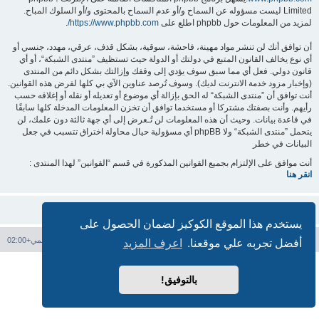
Limited ليست مسؤوله عن السماح و/أو عدم السماح بالمحتوى و/أو السلوك المباح.
لمزيد من المعلومات حول phpbb اطلع على
https://www.phpbb.com/
.
أن توافق أنك لن تنشر مواد مهينة، فاحشة، سوقية، بشكل قذف، عرقي، مهدد، جنسي أو
أي نوع يخالف القانون المتبع في دولتك أو الدولة حيث تستظيف ”منتدى الشبكة“، أو أي
قانون دولي. فعل أي مما سبق سوف يؤدي إلى وقفك وإزالتك بشكل دائم من المنتدى
(وإخبار مزود خدمة الانترنت لديك). وسوف تُرصد عناوين الآي بي كلها لفرض هذه القوانين.
أنت توافق أن ”منتدى الشبكة“ له الحق بإزالة أي موضوع أو تعديله أو نقله أو إغلاقه حسب
رأيهم. وأنت بصفتك مشتركا أو مستخدما توافق أن تخزن المعلومات المدخلة كلها سابقًا
في قاعدة بيانات. وحيث أن هذه المعلومات لن تُـعرض إلى أي جهة ثالثة دون علمك، لن
يتحمل ”منتدى الشبكة“ ولا phpBB أي مسؤولية حيال محاولة اختراق تتسبب في جعل
البيانات في خطر
أنت موافق على الإلتزام بجميع القوانين المذكورة في قسم “القوانين” لهذا المنتدى :
انقر هنا
يستخدم هذا الموقع الكوكيز لضمان الحصول على
فهرس المنتدى
حذف الكوكيز
جميع الأوقات تستخدم
التوقيت العالمي+02:00
أفضل تجربه علي موقعنا.
اعرف المزيد
بدعم من
phpBB
® Forum Software © phpBB Limited
الترجمة برعاية
المنتديات العربية
بالتوفيق!
الخصوصية
|
الشروط