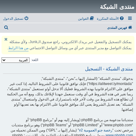
منتدى الشبكة
الأسئلة المتكررة
القوانين
تسجيل الدخول
ب
فهرس المنتدى
ح
يمكنك التسجيل والتفعيل عبر بريدك الالكتروني، راجع صندوق الـJunk، ولأي مشكلة
ث
يمكنك التواصل مع مدير المنتدى عبر أي من وسائل التواصل الاجتماعي
من هذا الرابط
.
اللغة:
منتدى الشبكة - التسجيل
بدخولك ”منتدى الشبكة“ (المشار إليها بـ”نحن“، ”منتدى الشبكة“,
”https://alitweel.ly/montada“) فإنك توافق قانونيا على الشروط التالية، إذا كنت غير
موافق على الالتزام قانونيا بهذه الشروط فعليك ألا تدخل أو/و تستعمل ”منتدى الشبكة“،
ربما نغير في هذه الشروط في أي وقت سنعمل جهدنا لإبلاغك بذلك، ومع أنه من الحكمة
أن تطالع هذه الشروط من وقت لآخر فإنه باستمرارك في الدخول واستعمال ”منتدى
الشبكة“ بعد تعديل الشروط يعني أنك موافق قانونيا على الالتزام بها بعد تعديها أو/و
إضافتها.
منتدياتنا مدعومة من برنامج phpBB (ويشار إليه بهم أو ”برنامج phpBB“ أو
“www.phpbb.com” أو ”phpBB Limited“ أو ”phpBB Teams“) وهو برنامج منتديات
مرخص تحت “
رخصة جنو العمومية v2
” (يشار إليها بـ ”GPL“) ومن الممكن تحميله من
www.phpbb.com
.يسهل برنامج phpbb المناقشات القائمة على الإنترنت ؛ phpbb