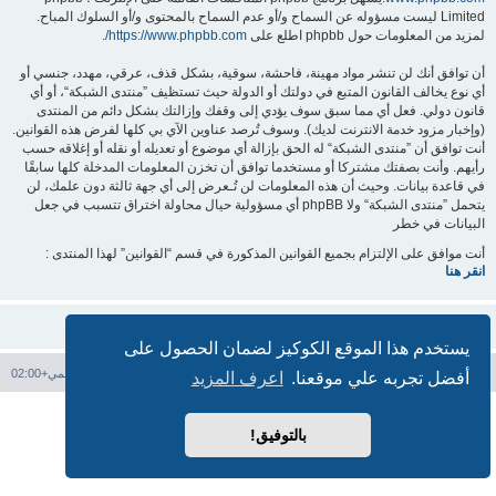
Limited ليست مسؤوله عن السماح و/أو عدم السماح بالمحتوى و/أو السلوك المباح.
لمزيد من المعلومات حول phpbb اطلع على
https://www.phpbb.com/
.
أن توافق أنك لن تنشر مواد مهينة، فاحشة، سوقية، بشكل قذف، عرقي، مهدد، جنسي أو
أي نوع يخالف القانون المتبع في دولتك أو الدولة حيث تستظيف ”منتدى الشبكة“، أو أي
قانون دولي. فعل أي مما سبق سوف يؤدي إلى وقفك وإزالتك بشكل دائم من المنتدى
(وإخبار مزود خدمة الانترنت لديك). وسوف تُرصد عناوين الآي بي كلها لفرض هذه القوانين.
أنت توافق أن ”منتدى الشبكة“ له الحق بإزالة أي موضوع أو تعديله أو نقله أو إغلاقه حسب
رأيهم. وأنت بصفتك مشتركا أو مستخدما توافق أن تخزن المعلومات المدخلة كلها سابقًا
في قاعدة بيانات. وحيث أن هذه المعلومات لن تُـعرض إلى أي جهة ثالثة دون علمك، لن
يتحمل ”منتدى الشبكة“ ولا phpBB أي مسؤولية حيال محاولة اختراق تتسبب في جعل
البيانات في خطر
أنت موافق على الإلتزام بجميع القوانين المذكورة في قسم “القوانين” لهذا المنتدى :
انقر هنا
يستخدم هذا الموقع الكوكيز لضمان الحصول على
فهرس المنتدى
حذف الكوكيز
جميع الأوقات تستخدم
التوقيت العالمي+02:00
أفضل تجربه علي موقعنا.
اعرف المزيد
بدعم من
phpBB
® Forum Software © phpBB Limited
الترجمة برعاية
المنتديات العربية
بالتوفيق!
الخصوصية
|
الشروط