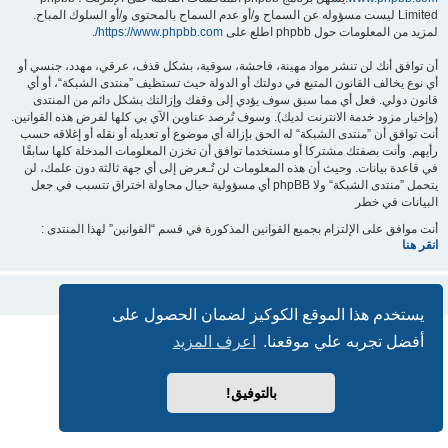
Limited ليست مسؤوله عن السماح و/أو عدم السماح بالمحتوى و/أو السلوك المباح.
لمزيد من المعلومات حول phpbb اطلع على
https://www.phpbb.com/
.
أن توافق أنك لن تنشر مواد مهينة، فاحشة، سوقية، بشكل قذف، عرقي، مهدد، جنسي أو
أي نوع يخالف القانون المتبع في دولتك أو الدولة حيث تستظيف ”منتدى الشبكة“، أو أي
قانون دولي. فعل أي مما سبق سوف يؤدي إلى وقفك وإزالتك بشكل دائم من المنتدى
(وإخبار مزود خدمة الانترنت لديك). وسوف تُرصد عناوين الآي بي كلها لفرض هذه القوانين.
أنت توافق أن ”منتدى الشبكة“ له الحق بإزالة أي موضوع أو تعديله أو نقله أو إغلاقه حسب
رأيهم. وأنت بصفتك مشتركا أو مستخدما توافق أن تخزن المعلومات المدخلة كلها سابقًا
في قاعدة بيانات. وحيث أن هذه المعلومات لن تُـعرض إلى أي جهة ثالثة دون علمك، لن
يتحمل ”منتدى الشبكة“ ولا phpBB أي مسؤولية حيال محاولة اختراق تتسبب في جعل
البيانات في خطر
أنت موافق على الإلتزام بجميع القوانين المذكورة في قسم “القوانين” لهذا المنتدى :
انقر هنا
يستخدم هذا الموقع الكوكيز لضمان الحصول على
بدعم من
phpBB
® Forum Software © phpBB Limited
أفضل تجربه علي موقعنا.
اعرف المزيد
الترجمة برعاية
المنتديات العربية
الخصوصية
|
الشروط
بالتوفيق!