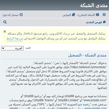
منتدى الشبكة
الأسئلة المتكررة
القوانين
تسجيل الدخول
ب
فهرس المنتدى
ح
يمكنك التسجيل والتفعيل عبر بريدك الالكتروني، راجع صندوق الـJunk، ولأي مشكلة
ث
يمكنك التواصل مع مدير المنتدى عبر أي من وسائل التواصل الاجتماعي
من هذا الرابط
.
اللغة:
منتدى الشبكة - التسجيل
بدخولك ”منتدى الشبكة“ (المشار إليها بـ”نحن“، ”منتدى الشبكة“,
”https://alitweel.ly/montada“) فإنك توافق قانونيا على الشروط التالية، إذا كنت غير
موافق على الالتزام قانونيا بهذه الشروط فعليك ألا تدخل أو/و تستعمل ”منتدى الشبكة“،
ربما نغير في هذه الشروط في أي وقت سنعمل جهدنا لإبلاغك بذلك، ومع أنه من الحكمة
أن تطالع هذه الشروط من وقت لآخر فإنه باستمرارك في الدخول واستعمال ”منتدى
الشبكة“ بعد تعديل الشروط يعني أنك موافق قانونيا على الالتزام بها بعد تعديها أو/و
إضافتها.
منتدياتنا مدعومة من برنامج phpBB (ويشار إليه بهم أو ”برنامج phpBB“ أو
“www.phpbb.com” أو ”phpBB Limited“ أو ”phpBB Teams“) وهو برنامج منتديات
مرخص تحت “
رخصة جنو العمومية v2
” (يشار إليها بـ ”GPL“) ومن الممكن تحميله من
www.phpbb.com
.يسهل برنامج phpbb المناقشات القائمة على الإنترنت ؛ phpbb