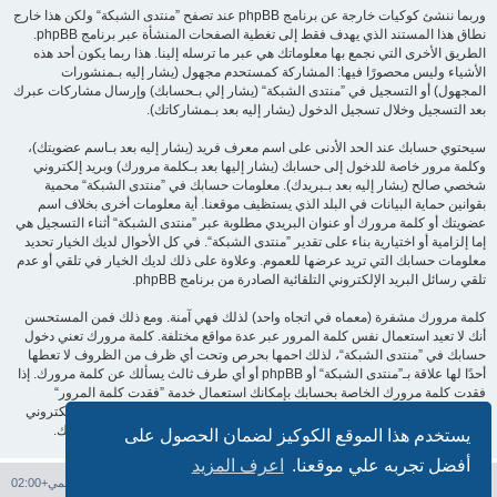
وربما ننشئ كوكيات خارجة عن برنامج phpBB عند تصفح ”منتدى الشبكة“ ولكن هذا خارج
نطاق هذا المستند الذي يهدف فقط إلى تغطية الصفحات المنشأة عبر برنامج phpBB.
الطريق الأخرى التي نجمع بها معلوماتك هي عبر ما ترسله إلينا. هذا ربما يكون أحد هذه
الأشياء وليس محصورًا فيها: المشاركة كمستحدم مجهول (يشار إليه بـمنشورات
المجهول) أو التسجيل في ”منتدى الشبكة“ (يشار إلي بـحسابك) وإرسال مشاركات عبرك
بعد التسجيل وخلال تسجيل الدخول (يشار إليه بعد بـمشاركاتك).
سيحتوي حسابك عند الحد الأدنى على اسم معرف فريد (يشار إليه بعد بـاسم عضويتك)،
وكلمة مرور خاصة للدخول إلى حسابك (يشار إليها بعد بـكلمة مرورك) وبريد إلكتروني
شخصي صالح (يشار إليه بعد بـبريدك). معلومات حسابك في ”منتدى الشبكة“ محمية
بقوانين حماية البيانات في البلد الذي يستظيف موقعنا. أية معلومات أخرى بخلاف اسم
عضويتك أو كلمة مرورك أو عنوان البريدي مطلوبة عبر ”منتدى الشبكة“ أثناء التسجيل هي
إما إلزامية أو اختيارية بناء على تقدير ”منتدى الشبكة“. في كل الأحوال لديك الخيار تحديد
معلومات حسابك التي تريد عرضها للعموم. وعلاوة على ذلك لديك الخيار في تلقي أو عدم
تلقي رسائل البريد الإلكتروني التلقائية الصادرة من برنامج phpBB.
كلمة مرورك مشفرة (معماه في اتجاه واحد) لذلك فهي آمنة. ومع ذلك فمن المستحسن
أنك لا تعيد استعمال نفس كلمة المرور عبر عدة مواقع مختلفة. كلمة مرورك تعني دخول
حسابك في ”منتدى الشبكة“، لذلك احمها بحرص وتحت أي ظرف من الظروف لا تعطها
أحدًا لها علاقة بـ”منتدى الشبكة“ أو phpBB أو أي طرف ثالث يسألك عن كلمة مرورك. إذا
فقدت كلمة مرورك الخاصة بحسابك بإمكانك استعمال خدمة ”فقدت كلمة المرور“
المقدمة من برنامج phpBB. هذه العملية ستسألك عن اسم عضويتك وبريدك الإلكتروني
وبعد ذلك برنامج phpBB سينشئ لك كلمة مرور جديدة لكي تدخل بها إلى حسابك.
يستخدم هذا الموقع الكوكيز لضمان الحصول على
أفضل تجربه علي موقعنا.
اعرف المزيد
فهرس المنتدى
حذف الكوكيز
جميع الأوقات تستخدم
التوقيت العالمي+02:00