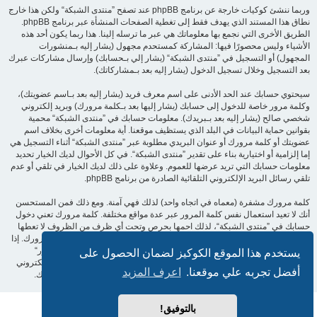
وربما ننشئ كوكيات خارجة عن برنامج phpBB عند تصفح ”منتدى الشبكة“ ولكن هذا خارج
نطاق هذا المستند الذي يهدف فقط إلى تغطية الصفحات المنشأة عبر برنامج phpBB.
الطريق الأخرى التي نجمع بها معلوماتك هي عبر ما ترسله إلينا. هذا ربما يكون أحد هذه
الأشياء وليس محصورًا فيها: المشاركة كمستحدم مجهول (يشار إليه بـمنشورات
المجهول) أو التسجيل في ”منتدى الشبكة“ (يشار إلي بـحسابك) وإرسال مشاركات عبرك
بعد التسجيل وخلال تسجيل الدخول (يشار إليه بعد بـمشاركاتك).
سيحتوي حسابك عند الحد الأدنى على اسم معرف فريد (يشار إليه بعد بـاسم عضويتك)،
وكلمة مرور خاصة للدخول إلى حسابك (يشار إليها بعد بـكلمة مرورك) وبريد إلكتروني
شخصي صالح (يشار إليه بعد بـبريدك). معلومات حسابك في ”منتدى الشبكة“ محمية
بقوانين حماية البيانات في البلد الذي يستظيف موقعنا. أية معلومات أخرى بخلاف اسم
عضويتك أو كلمة مرورك أو عنوان البريدي مطلوبة عبر ”منتدى الشبكة“ أثناء التسجيل هي
إما إلزامية أو اختيارية بناء على تقدير ”منتدى الشبكة“. في كل الأحوال لديك الخيار تحديد
معلومات حسابك التي تريد عرضها للعموم. وعلاوة على ذلك لديك الخيار في تلقي أو عدم
تلقي رسائل البريد الإلكتروني التلقائية الصادرة من برنامج phpBB.
كلمة مرورك مشفرة (معماه في اتجاه واحد) لذلك فهي آمنة. ومع ذلك فمن المستحسن
أنك لا تعيد استعمال نفس كلمة المرور عبر عدة مواقع مختلفة. كلمة مرورك تعني دخول
حسابك في ”منتدى الشبكة“، لذلك احمها بحرص وتحت أي ظرف من الظروف لا تعطها
أحدًا لها علاقة بـ”منتدى الشبكة“ أو phpBB أو أي طرف ثالث يسألك عن كلمة مرورك. إذا
فقدت كلمة مرورك الخاصة بحسابك بإمكانك استعمال خدمة ”فقدت كلمة المرور“
يستخدم هذا الموقع الكوكيز لضمان الحصول على
المقدمة من برنامج phpBB. هذه العملية ستسألك عن اسم عضويتك وبريدك الإلكتروني
أفضل تجربه علي موقعنا.
اعرف المزيد
وبعد ذلك برنامج phpBB سينشئ لك كلمة مرور جديدة لكي تدخل بها إلى حسابك.
بالتوفيق!
بدعم من
phpBB
® Forum Software © phpBB Limited