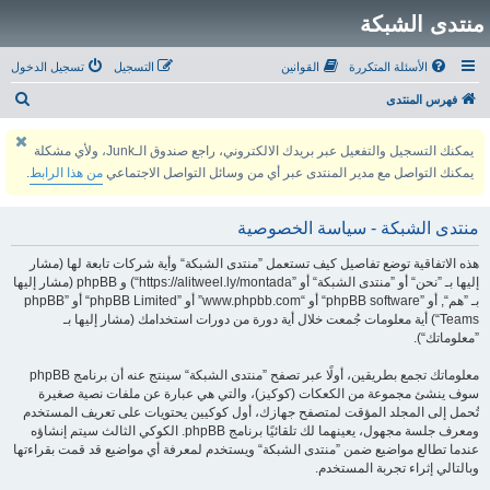
منتدى الشبكة
الأسئلة المتكررة
القوانين
التسجيل
تسجيل الدخول
ب
فهرس المنتدى
ح
يمكنك التسجيل والتفعيل عبر بريدك الالكتروني، راجع صندوق الـJunk، ولأي مشكلة
ث
يمكنك التواصل مع مدير المنتدى عبر أي من وسائل التواصل الاجتماعي
من هذا الرابط
.
منتدى الشبكة - سياسة الخصوصية
هذه الاتفاقية توضع تفاصيل كيف تستعمل ”منتدى الشبكة“ وأية شركات تابعة لها (مشار
إليها بـ ”نحن“ أو ”منتدى الشبكة“ أو ”https://alitweel.ly/montada“) و phpBB (مشار إليها
بـ ”هم“, أو ”phpBB software“ أو “www.phpbb.com” أو ”phpBB Limited“ أو ”phpBB
Teams“) أية معلومات جُمعت خلال أية دورة من دورات استخدامك (مشار إليها بـ
”معلوماتك“).
معلوماتك تجمع بطريقين، أولًا عبر تصفح ”منتدى الشبكة“ سينتج عنه أن برنامج phpBB
سوف ينشئ مجموعة من الكعكات (كوكيز)، والتي هي عبارة عن ملفات نصية صغيرة
تُحمل إلى المجلد المؤقت لمتصفح جهازك، أول كوكيين يحتويات على تعريف المستخدم
ومعرف جلسة مجهول، يعينهما لك تلقائيًا برنامج phpBB. الكوكي الثالث سيتم إنشاؤه
عندما تطالع مواضيع ضمن ”منتدى الشبكة“ ويستخدم لمعرفة أي مواضيع قد قمت بقراءتها
وبالتالي إثراء تجربة المستخدم.