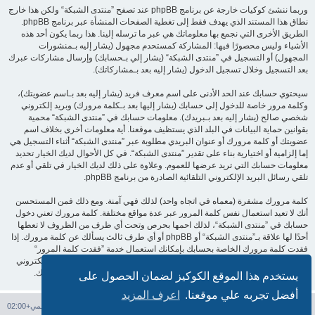
وربما ننشئ كوكيات خارجة عن برنامج phpBB عند تصفح ”منتدى الشبكة“ ولكن هذا خارج
نطاق هذا المستند الذي يهدف فقط إلى تغطية الصفحات المنشأة عبر برنامج phpBB.
الطريق الأخرى التي نجمع بها معلوماتك هي عبر ما ترسله إلينا. هذا ربما يكون أحد هذه
الأشياء وليس محصورًا فيها: المشاركة كمستحدم مجهول (يشار إليه بـمنشورات
المجهول) أو التسجيل في ”منتدى الشبكة“ (يشار إلي بـحسابك) وإرسال مشاركات عبرك
بعد التسجيل وخلال تسجيل الدخول (يشار إليه بعد بـمشاركاتك).
سيحتوي حسابك عند الحد الأدنى على اسم معرف فريد (يشار إليه بعد بـاسم عضويتك)،
وكلمة مرور خاصة للدخول إلى حسابك (يشار إليها بعد بـكلمة مرورك) وبريد إلكتروني
شخصي صالح (يشار إليه بعد بـبريدك). معلومات حسابك في ”منتدى الشبكة“ محمية
بقوانين حماية البيانات في البلد الذي يستظيف موقعنا. أية معلومات أخرى بخلاف اسم
عضويتك أو كلمة مرورك أو عنوان البريدي مطلوبة عبر ”منتدى الشبكة“ أثناء التسجيل هي
إما إلزامية أو اختيارية بناء على تقدير ”منتدى الشبكة“. في كل الأحوال لديك الخيار تحديد
معلومات حسابك التي تريد عرضها للعموم. وعلاوة على ذلك لديك الخيار في تلقي أو عدم
تلقي رسائل البريد الإلكتروني التلقائية الصادرة من برنامج phpBB.
كلمة مرورك مشفرة (معماه في اتجاه واحد) لذلك فهي آمنة. ومع ذلك فمن المستحسن
أنك لا تعيد استعمال نفس كلمة المرور عبر عدة مواقع مختلفة. كلمة مرورك تعني دخول
حسابك في ”منتدى الشبكة“، لذلك احمها بحرص وتحت أي ظرف من الظروف لا تعطها
أحدًا لها علاقة بـ”منتدى الشبكة“ أو phpBB أو أي طرف ثالث يسألك عن كلمة مرورك. إذا
فقدت كلمة مرورك الخاصة بحسابك بإمكانك استعمال خدمة ”فقدت كلمة المرور“
المقدمة من برنامج phpBB. هذه العملية ستسألك عن اسم عضويتك وبريدك الإلكتروني
وبعد ذلك برنامج phpBB سينشئ لك كلمة مرور جديدة لكي تدخل بها إلى حسابك.
يستخدم هذا الموقع الكوكيز لضمان الحصول على
أفضل تجربه علي موقعنا.
اعرف المزيد
فهرس المنتدى
حذف الكوكيز
جميع الأوقات تستخدم
التوقيت العالمي+02:00