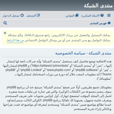
منتدى الشبكة
الأسئلة المتكررة
القوانين
التسجيل
تسجيل الدخول
ب
فهرس المنتدى
ح
يمكنك التسجيل والتفعيل عبر بريدك الالكتروني، راجع صندوق الـJunk، ولأي مشكلة
ث
يمكنك التواصل مع مدير المنتدى عبر أي من وسائل التواصل الاجتماعي
من هذا الرابط
.
منتدى الشبكة - سياسة الخصوصية
هذه الاتفاقية توضع تفاصيل كيف تستعمل ”منتدى الشبكة“ وأية شركات تابعة لها (مشار
إليها بـ ”نحن“ أو ”منتدى الشبكة“ أو ”https://alitweel.ly/montada“) و phpBB (مشار إليها
بـ ”هم“, أو ”phpBB software“ أو “www.phpbb.com” أو ”phpBB Limited“ أو ”phpBB
Teams“) أية معلومات جُمعت خلال أية دورة من دورات استخدامك (مشار إليها بـ
”معلوماتك“).
معلوماتك تجمع بطريقين، أولًا عبر تصفح ”منتدى الشبكة“ سينتج عنه أن برنامج phpBB
سوف ينشئ مجموعة من الكعكات (كوكيز)، والتي هي عبارة عن ملفات نصية صغيرة
تُحمل إلى المجلد المؤقت لمتصفح جهازك، أول كوكيين يحتويات على تعريف المستخدم
ومعرف جلسة مجهول، يعينهما لك تلقائيًا برنامج phpBB. الكوكي الثالث سيتم إنشاؤه
عندما تطالع مواضيع ضمن ”منتدى الشبكة“ ويستخدم لمعرفة أي مواضيع قد قمت بقراءتها
وبالتالي إثراء تجربة المستخدم.